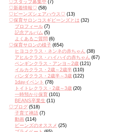
♡スタッフ募集中
(7)
♡新着情報♡
(58)
♡ビーンズシェアハウス♡
(13)
♡保育サロンコスギビーンズとは
(32)
プロフィール
(7)
記念アルバム
(5)
よくあるご質問
(6)
♡保育サロンの様子
(654)
ヒヨコクラス・ネンネの赤ちゃん
(38)
アヒルクラス・ハイハイの赤ちゃん
(67)
ペンギンクラス・アンヨ～2歳
(121)
イルカクラス・2歳～2歳半
(110)
パンダクラス・2歳半～3歳
(122)
1dayイベント
(78)
トイトレクラス・2歳～3歳
(20)
一時預かり保育
(101)
BEANS卒業生
(11)
♡ブログ
(518)
子育て禅語
(7)
動画
(114)
ビーンズのオススメ
(25)
プライベート
(65)