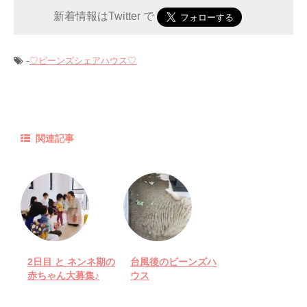
新着情報はTwitter で
-
♡ビーンズシェアハウス♡
関連記事
2日目 と ネンネ期の
台風後のビーンズハ
赤ちゃん大募集♪
ウス