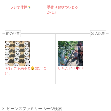
ラジオ体操
手作りおやつ♡じゃ
がモチ
前の記事
次の記事
3/28 ご予約不要
限定30
いちご狩り
①
組。
ビーンズファミリーページ検索