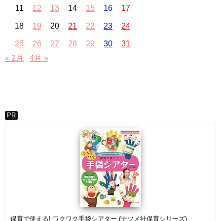
11
12
13
14
15
16
17
18
19
20
21
22
23
24
25
26
27
28
29
30
31
« 2月
4月 »
PR
保育で使える! ワクワク手袋シアター (ナツメ社保育シリーズ)