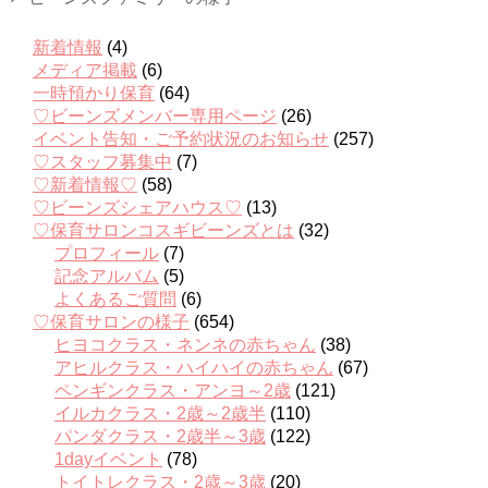
新着情報
(4)
メディア掲載
(6)
一時預かり保育
(64)
♡ビーンズメンバー専用ページ
(26)
イベント告知・ご予約状況のお知らせ
(257)
♡スタッフ募集中
(7)
♡新着情報♡
(58)
♡ビーンズシェアハウス♡
(13)
♡保育サロンコスギビーンズとは
(32)
プロフィール
(7)
記念アルバム
(5)
よくあるご質問
(6)
♡保育サロンの様子
(654)
ヒヨコクラス・ネンネの赤ちゃん
(38)
アヒルクラス・ハイハイの赤ちゃん
(67)
ペンギンクラス・アンヨ～2歳
(121)
イルカクラス・2歳～2歳半
(110)
パンダクラス・2歳半～3歳
(122)
1dayイベント
(78)
トイトレクラス・2歳～3歳
(20)