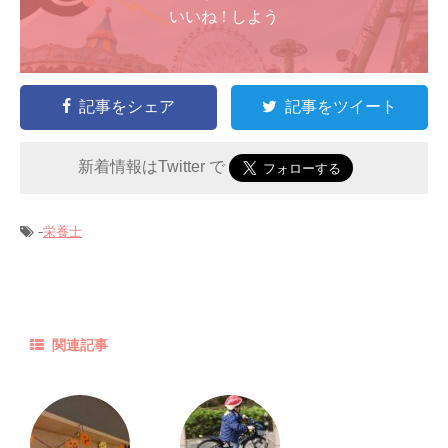
いいね ! しよう
記事をシェア
記事をツイート
新着情報はTwitter で
-
栄養士
関連記事