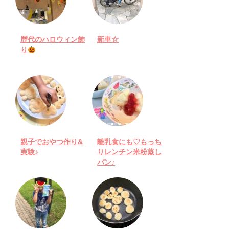
歴代のハロウィン飾
新車☆
り
親子でおやつ作り&
離乳食にも♡もっち
実験♪
りレンチン米粉蒸し
パン♪