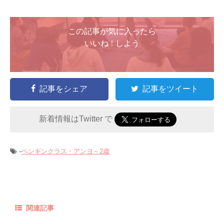
この記事が気に入ったら
いいね ! しよう
記事をシェア
記事をツイート
新着情報はTwitter で
-
ペンギンクラス・アンヨ～2歳
関連記事