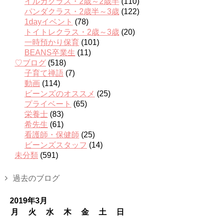
イルカクラス・2歳～2歳半
(110)
パンダクラス・2歳半～3歳
(122)
1dayイベント
(78)
トイトレクラス・2歳～3歳
(20)
一時預かり保育
(101)
BEANS卒業生
(11)
♡ブログ
(518)
子育て禅語
(7)
動画
(114)
ビーンズのオススメ
(25)
プライベート
(65)
栄養士
(83)
希先生
(61)
看護師・保健師
(25)
ビーンズスタッフ
(14)
未分類
(591)
過去のブログ
2019年3月
月
火
水
木
金
土
日