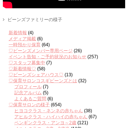
ビーンズファミリーの様子
新着情報
(4)
メディア掲載
(6)
一時預かり保育
(64)
♡ビーンズメンバー専用ページ
(26)
イベント告知・ご予約状況のお知らせ
(257)
♡スタッフ募集中
(7)
♡新着情報♡
(58)
♡ビーンズシェアハウス♡
(13)
♡保育サロンコスギビーンズとは
(32)
プロフィール
(7)
記念アルバム
(5)
よくあるご質問
(6)
♡保育サロンの様子
(654)
ヒヨコクラス・ネンネの赤ちゃん
(38)
アヒルクラス・ハイハイの赤ちゃん
(67)
ペンギンクラス・アンヨ～2歳
(121)