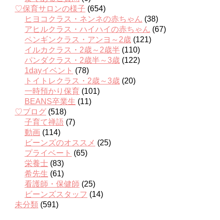
♡保育サロンの様子
(654)
ヒヨコクラス・ネンネの赤ちゃん
(38)
アヒルクラス・ハイハイの赤ちゃん
(67)
ペンギンクラス・アンヨ～2歳
(121)
イルカクラス・2歳～2歳半
(110)
パンダクラス・2歳半～3歳
(122)
1dayイベント
(78)
トイトレクラス・2歳～3歳
(20)
一時預かり保育
(101)
BEANS卒業生
(11)
♡ブログ
(518)
子育て禅語
(7)
動画
(114)
ビーンズのオススメ
(25)
プライベート
(65)
栄養士
(83)
希先生
(61)
看護師・保健師
(25)
ビーンズスタッフ
(14)
未分類
(591)