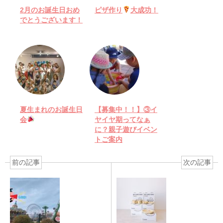
2月のお誕生日おめ
ピザ作り
大成功！
でとうございます！
夏生まれのお誕生日
【募集中！！】③イ
会
ヤイヤ期ってなぁ
に？親子遊びイベン
トご案内
前の記事
次の記事