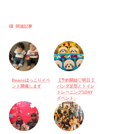
関連記事
Beansほっこりイベ
【予約開始♡明日 】
ント開催します
パンダ足型とトイレ
トレーニング1DAY
イベント♪