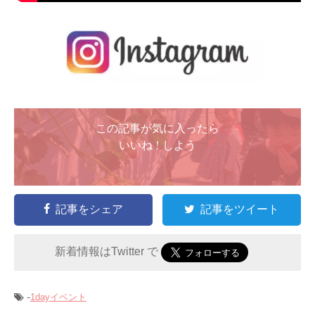
この記事が気に入ったら
いいね ! しよう
記事をシェア
記事をツイート
新着情報はTwitter で
-
1dayイベント