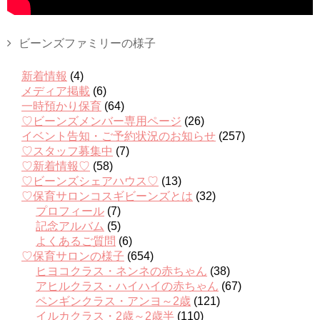
ビーンズファミリーの様子
新着情報
(4)
メディア掲載
(6)
一時預かり保育
(64)
♡ビーンズメンバー専用ページ
(26)
イベント告知・ご予約状況のお知らせ
(257)
♡スタッフ募集中
(7)
♡新着情報♡
(58)
♡ビーンズシェアハウス♡
(13)
♡保育サロンコスギビーンズとは
(32)
プロフィール
(7)
記念アルバム
(5)
よくあるご質問
(6)
♡保育サロンの様子
(654)
ヒヨコクラス・ネンネの赤ちゃん
(38)
アヒルクラス・ハイハイの赤ちゃん
(67)
ペンギンクラス・アンヨ～2歳
(121)
イルカクラス・2歳～2歳半
(110)