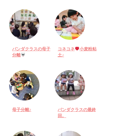
パンダクラスの母子
コネコネ
小麦粉粘
分離
土♪
母子分離♪
パンダクラスの最終
回。