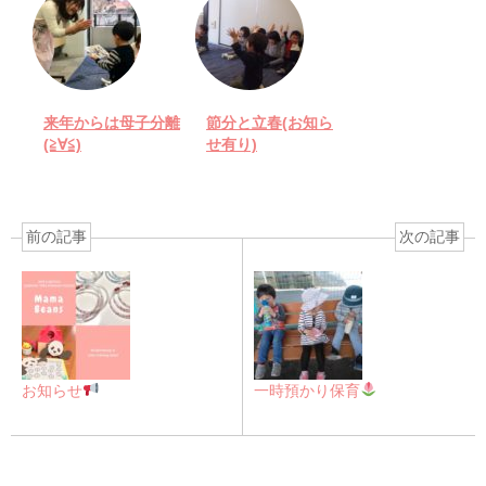
来年からは母子分離
節分と立春(お知ら
(≧∀≦)
せ有り)
前の記事
次の記事
お知らせ
一時預かり保育