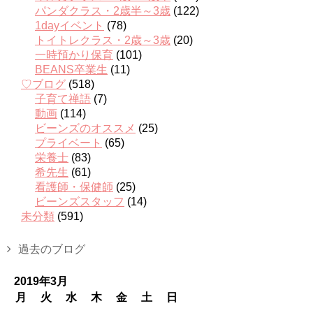
パンダクラス・2歳半～3歳
(122)
1dayイベント
(78)
トイトレクラス・2歳～3歳
(20)
一時預かり保育
(101)
BEANS卒業生
(11)
♡ブログ
(518)
子育て禅語
(7)
動画
(114)
ビーンズのオススメ
(25)
プライベート
(65)
栄養士
(83)
希先生
(61)
看護師・保健師
(25)
ビーンズスタッフ
(14)
未分類
(591)
過去のブログ
2019年3月
月
火
水
木
金
土
日