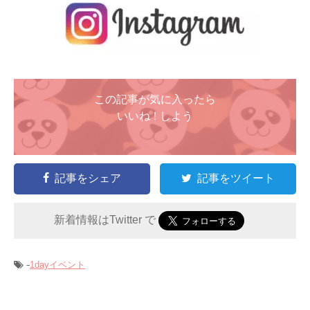
この記事が気に入ったら
いいね ! しよう
記事をシェア
記事をツイート
新着情報はTwitter で
-
1dayイベント