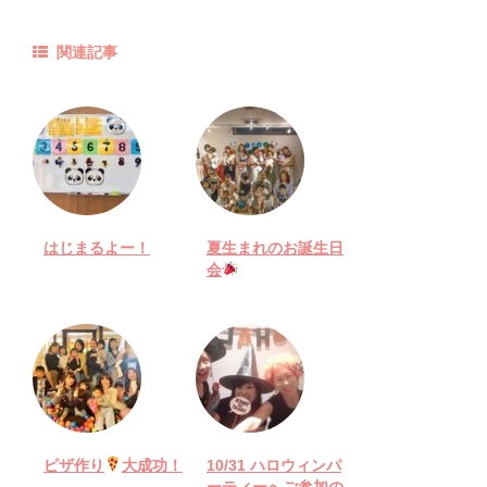
関連記事
はじまるよー！
夏生まれのお誕生日
会
ピザ作り
大成功！
10/31 ハロウィンパ