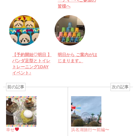
ーティーへご参加の
皆様へ
【予約開始♡明日 】
明日から ご案内がは
パンダ足型とトイレ
じまります。
トレーニング1DAY
イベント♪
前の記事
次の記事
幸せ
浜名湖旅行〜前編〜