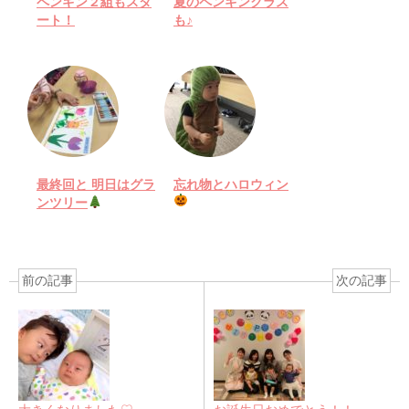
ペンギン２組もスタ
夏のペンギンクラス
ート！
も♪
最終回と 明日はグラ
忘れ物とハロウィン
ンツリー
前の記事
次の記事