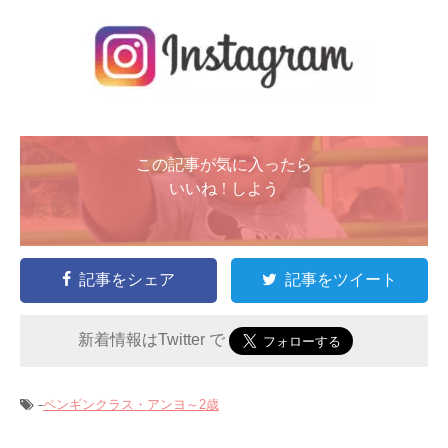
この記事が気に入ったら
いいね ! しよう
記事をシェア
記事をツイート
新着情報はTwitter で
-
ペンギンクラス・アンヨ～2歳