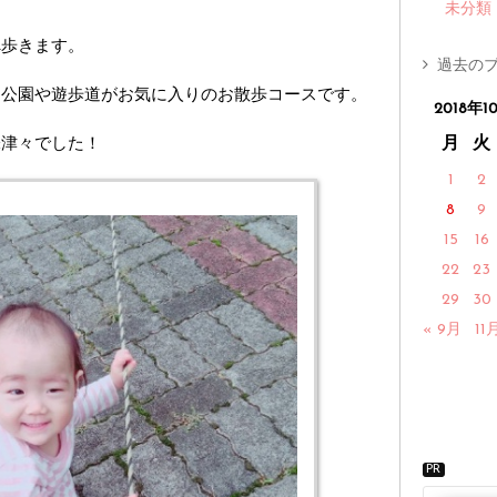
未分類
へ歩きます。
過去のブ
、公園や遊歩道がお気に入りのお散歩コースです。
2018年1
味津々でした！
月
火
1
2
8
9
15
16
22
23
29
30
« 9月
11
PR