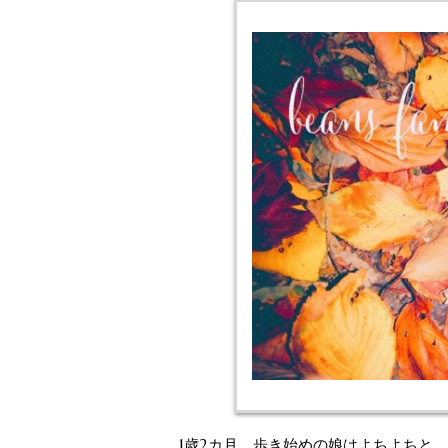
1歳2カ月、歩き始めの娘はよちよちと。