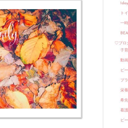
1d
トイ
一
BE
♡ブロ
子
動
ビ
プ
栄
希
看
ビ