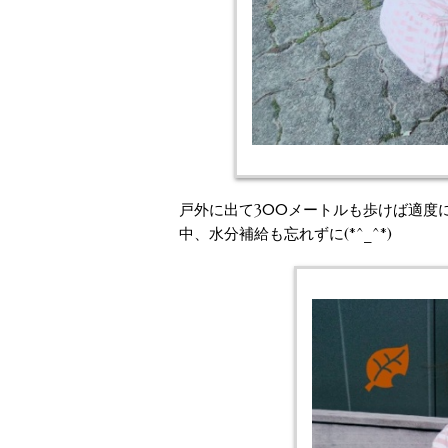
戸外に出て300メートルも歩けば適度
中、水分補給も忘れずに(*^_^*)