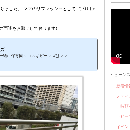
りました。 ママのリフレッシュとして♪ご利用頂
の面談をお願いしております)
..
一緒に保育園～コスギビーンズはママ
ビーンズ
新着情
メディ
一時預
♡ビー
イベン