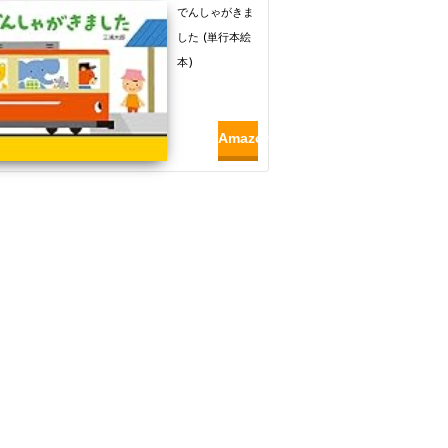
でんしゃがきま
した (単行本絵
本)
Amazon