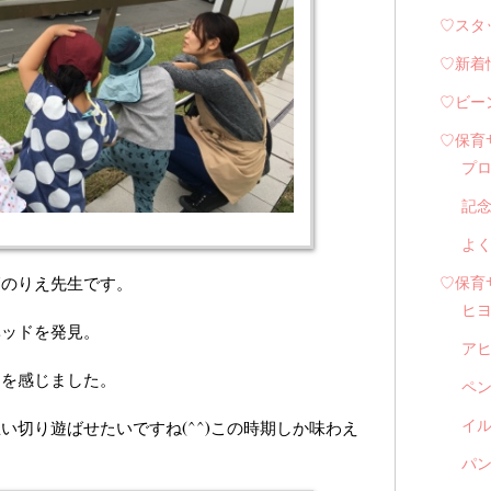
♡スタ
♡新着
♡ビー
♡保育
プ
記
よ
師のりえ先生です。
♡保育
ヒ
ベッドを発見。
ア
りを感じました。
ペ
い切り遊ばせたいですね(^^)この時期しか味わえ
イル
パン