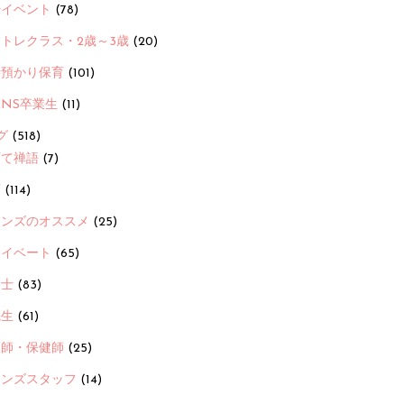
ayイベント
(78)
トレクラス・2歳～3歳
(20)
時預かり保育
(101)
ANS卒業生
(11)
グ
(518)
育て禅語
(7)
画
(114)
ーンズのオススメ
(25)
ライベート
(65)
養士
(83)
先生
(61)
護師・保健師
(25)
ーンズスタッフ
(14)