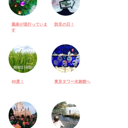
風疹が流行っていま
防災の日！
す
40度！
東京タワー水族館へ