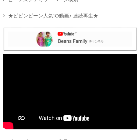
★ビビンビーン人気10動画♪ 連続再生★