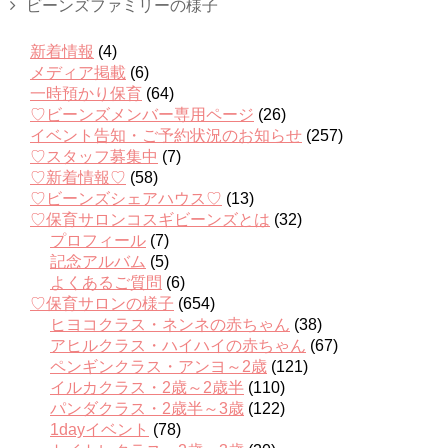
ビーンズファミリーの様子
新着情報
(4)
メディア掲載
(6)
一時預かり保育
(64)
♡ビーンズメンバー専用ページ
(26)
イベント告知・ご予約状況のお知らせ
(257)
♡スタッフ募集中
(7)
♡新着情報♡
(58)
♡ビーンズシェアハウス♡
(13)
♡保育サロンコスギビーンズとは
(32)
プロフィール
(7)
記念アルバム
(5)
よくあるご質問
(6)
♡保育サロンの様子
(654)
ヒヨコクラス・ネンネの赤ちゃん
(38)
アヒルクラス・ハイハイの赤ちゃん
(67)
ペンギンクラス・アンヨ～2歳
(121)
イルカクラス・2歳～2歳半
(110)
パンダクラス・2歳半～3歳
(122)
1dayイベント
(78)