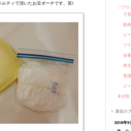
ベルティで頂いたお豆ポーチです。笑)
♡ブロ
子
動
ビ
プ
栄
希
看
ビ
未分類
過去のブ
2018年9