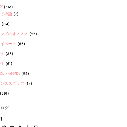
グ
(518)
育て禅語
(7)
画
(114)
ーンズのオススメ
(25)
ライベート
(65)
養士
(83)
先生
(61)
護師・保健師
(25)
ーンズスタッフ
(14)
(591)
ログ
月