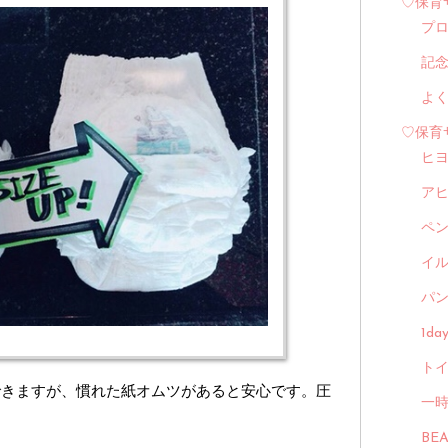
♡保育
プ
記
よ
♡保育
ヒ
ア
ペ
イル
パン
1d
トイ
できますが、慣れた紙オムツがあると安心です。圧
一
BE