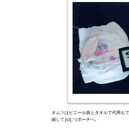
オムツはビニール袋とタオルで代用も
縮しておむつポーチへ。