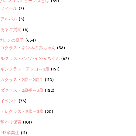
サロンコスギビーンズとは
(32)
ロフィール
(7)
念アルバム
(5)
くあるご質問
(6)
サロンの様子
(654)
ヨコクラス・ネンネの赤ちゃん
(38)
ヒルクラス・ハイハイの赤ちゃん
(67)
ンギンクラス・アンヨ～2歳
(121)
カクラス・2歳～2歳半
(110)
ダクラス・2歳半～3歳
(122)
ayイベント
(78)
トレクラス・2歳～3歳
(20)
時預かり保育
(101)
ANS卒業生
(11)