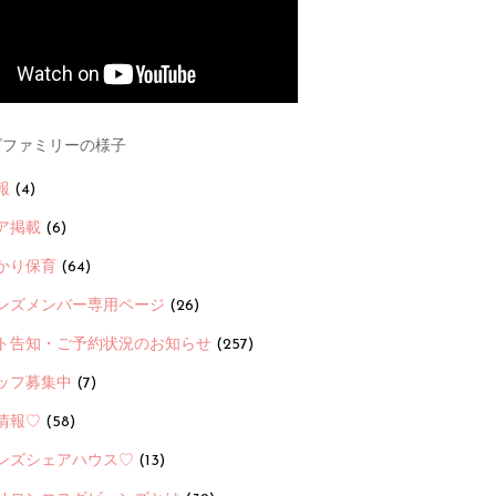
ファミリーの様子
報
(4)
ア掲載
(6)
かり保育
(64)
ンズメンバー専用ページ
(26)
ト告知・ご予約状況のお知らせ
(257)
ッフ募集中
(7)
情報♡
(58)
ンズシェアハウス♡
(13)