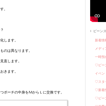
です。
か？
ビーンズ
変化します。
新着情
メディ
るものは異なります。
一時預
を見直します。
♡ビー
ておきます。
イベン
♡スタ
♡新着
むつポーチの中身をMからＬに交換です。
♡ビー