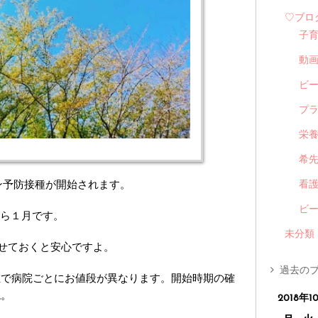
♡ブロ
子
動
ビ
プ
栄
希
ン予防接種が開始されます。
看
ビ
から１月です。
未分類
ませておくと安心ですよ。
過去のブ
担で病院ごとにお値段が異なります。開始時期の確
ね。
2018年1