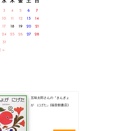
水
木
金
土
日
3
4
5
6
7
10
11
12
13
14
17
18
19
20
21
24
25
26
27
28
31
月 »
五味太郎さんの『きんぎょ
が にげた』(福音館書店)