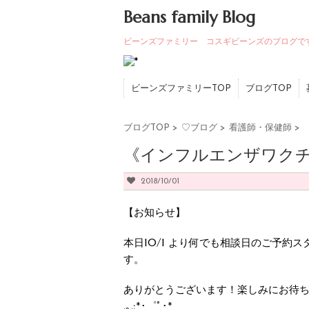
Beans family Blog
ビーンズファミリー コスギビーンズのブログで
ビーンズファミリーTOP
ブログTOP
ブログTOP
>
♡ブログ
>
看護師・保健師
>
《インフルエンザワク
2018/10/01
【お知らせ】
本日10/1 より何でも相談日のご予約
す。
ありがとうございます！楽しみにお待ちしています*･゜
.｡.:*･゜ﾟ･*