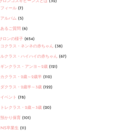
サロンコスギビーンズとは
(32)
ロフィール
(7)
念アルバム
(5)
くあるご質問
(6)
サロンの様子
(654)
ヨコクラス・ネンネの赤ちゃん
(38)
ヒルクラス・ハイハイの赤ちゃん
(67)
ンギンクラス・アンヨ～2歳
(121)
カクラス・2歳～2歳半
(110)
ダクラス・2歳半～3歳
(122)
ayイベント
(78)
トレクラス・2歳～3歳
(20)
時預かり保育
(101)
ANS卒業生
(11)