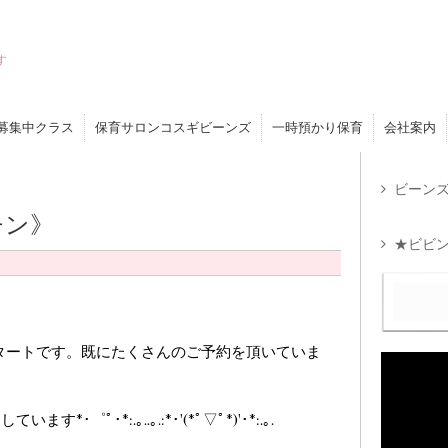
す
募集中クラス
保育サロンコスギビーンズ
一時預かり保育
会社案内
ビーンズ
チン》
★ビビン
スタートです。既にたくさんのご予約を頂いていま
ﾟ･*:.｡..｡.:*･'(*ﾟ▽ﾟ*)'･*:.｡.