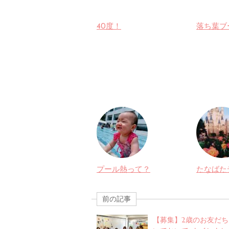
40度！
落ち葉ブ
プール熱って？
たなばた
前の記事
【募集】2歳のお友だち