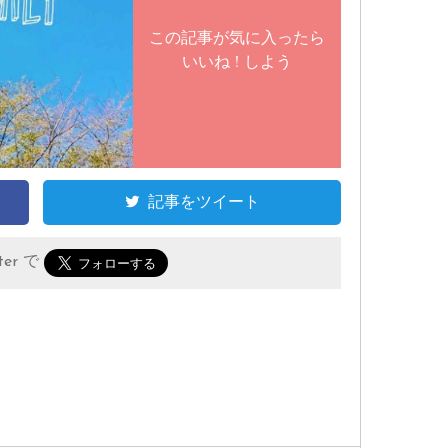
この記事が気に入ったら
いいね ! しよう
記事をツイート
er で