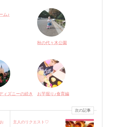
ーム♪
秋の代々木公園
ディズニーの続き
お芋掘り♪食育編
次の記事
お
主人のリクエスト♡