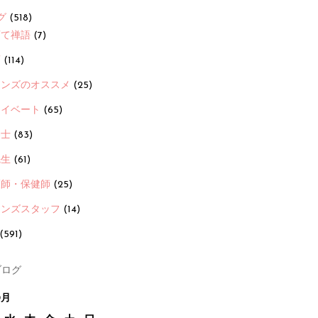
グ
(518)
育て禅語
(7)
画
(114)
ーンズのオススメ
(25)
ライベート
(65)
養士
(83)
先生
(61)
護師・保健師
(25)
ーンズスタッフ
(14)
(591)
ログ
0月