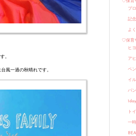
♡保育
プ
記
よ
♡保育
ヒ
です。
ア
は台風一過の秋晴れです。
ペ
イル
パン
1d
トイ
一
BE