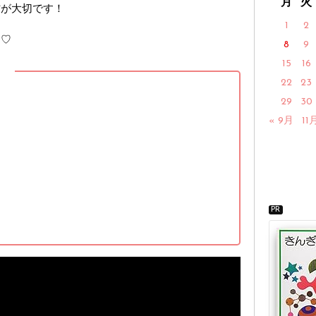
月
火
防が大切です！
1
2
た♡
8
9
15
16
】
22
23
29
30
« 9月
11
PR