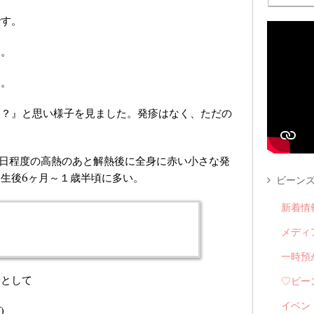
です。
す。
た。
な？』と思い様子を見ました。発疹はなく、ただの
…3日程度の高熱のあと解熱後に全身に赤い小さな発
生後6ヶ月～１歳半頃に多い。
ビーンズ
新着情
メディ
一時預
安として
♡ビー
イベン
)