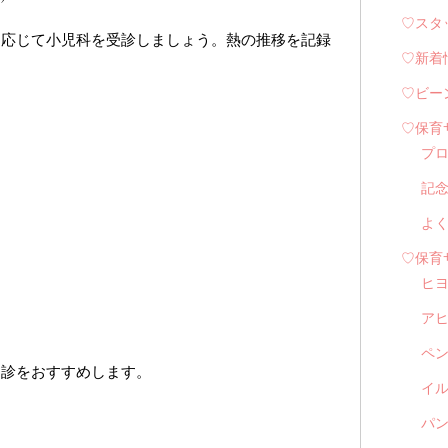
♡スタ
に応じて小児科を受診しましょう。熱の推移を記録
♡新着
。
♡ビー
♡保育
プ
記
よ
♡保育
ヒ
ア
ペ
受診をおすすめします。
イル
パン