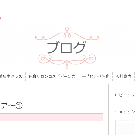
す
募集中クラス
保育サロンコスギビーンズ
一時預かり保育
会社案内
ビーンズ
ケア〜①
★ビビン