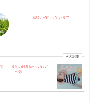
風疹が流行っています
次の記事
保
発熱の対象編〜おうちケ
ア〜②