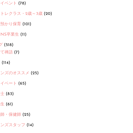
ayイベント
(78)
トレクラス・2歳～3歳
(20)
時預かり保育
(101)
ANS卒業生
(11)
グ
(518)
育て禅語
(7)
画
(114)
ーンズのオススメ
(25)
ライベート
(65)
養士
(83)
先生
(61)
護師・保健師
(25)
ーンズスタッフ
(14)