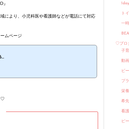
0』
1d
トイ
地域により、小児科医や看護師などが電話にて対応
一
BE
ホームページ
♡ブロ
子
..
動
ビ
プ
。
栄
た♡
希
看
】
ビ