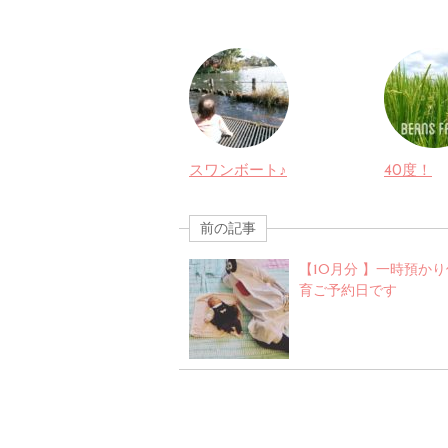
スワンボート♪
40度！
前の記事
【10月分 】一時預かり
育ご予約日です