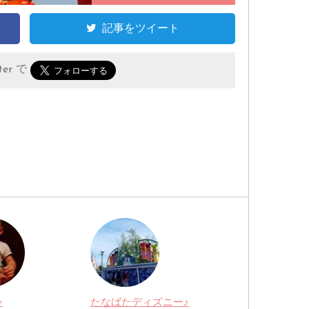
記事をツイート
er で
♪
たなばたディズニー♪