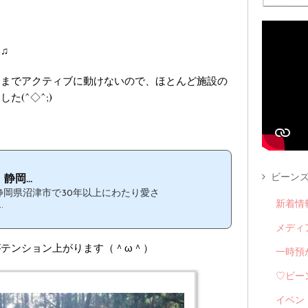
♫
こまでアクティブに動けないので、ほとんど施設の
(^◇^;)
ビーンズ
静岡...
は、静岡県沼津市で30年以上にわたり愛さ
新着情
.
メディ
テンション上がります（＾ω＾）
一時預
♡ビー
イベン