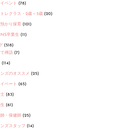
ayイベント
(78)
トレクラス・2歳～3歳
(20)
時預かり保育
(101)
ANS卒業生
(11)
グ
(518)
育て禅語
(7)
画
(114)
ーンズのオススメ
(25)
ライベート
(65)
養士
(83)
先生
(61)
護師・保健師
(25)
ーンズスタッフ
(14)