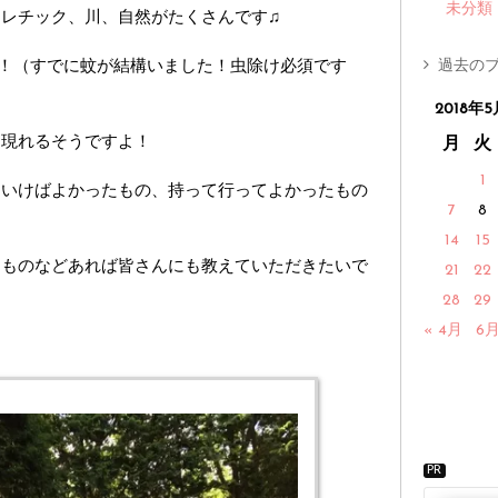
未分類
レチック、川、自然がたくさんです♫
過去のブ
！（すでに蚊が結構いました！虫除け必須です
2018年5
も現れるそうですよ！
月
火
1
ていけばよかったもの、持って行ってよかったもの
7
8
14
15
たものなどあれば皆さんにも教えていただきたいで
21
22
28
29
« 4月
6月
PR