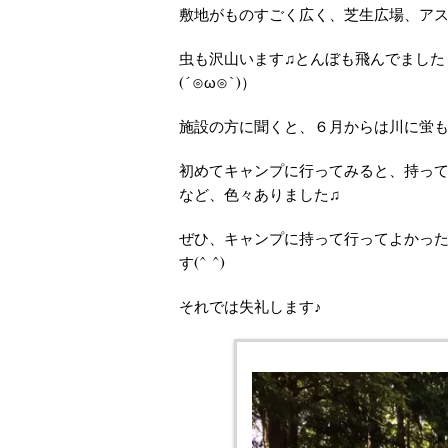
敷地がものすごく広く、芝生広場、アス
虫も沢山います♫とんぼも飛んでました
(´⊙ω⊙`)）
施設の方に聞くと、６月からは川に蛍
初めてキャンプに行ってみると、持っ
など、色々ありました♫
ぜひ、キャンプに持って行ってよかっ
す(^ ^)
それでは失礼します♪