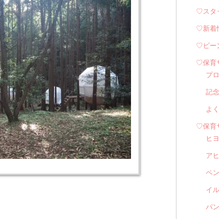
♡スタ
♡新着
♡ビー
♡保育
プ
記
よ
♡保育
ヒ
ア
ペ
イル
パン