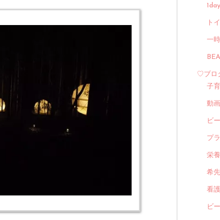
1d
トイ
一
BE
♡ブロ
子
動
ビ
プ
栄
希
看
ビ