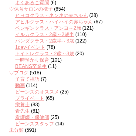
よくあるご質問
(6)
♡保育サロンの様子
(654)
ヒヨコクラス・ネンネの赤ちゃん
(38)
アヒルクラス・ハイハイの赤ちゃん
(67)
ペンギンクラス・アンヨ～2歳
(121)
イルカクラス・2歳～2歳半
(110)
パンダクラス・2歳半～3歳
(122)
1dayイベント
(78)
トイトレクラス・2歳～3歳
(20)
一時預かり保育
(101)
BEANS卒業生
(11)
♡ブログ
(518)
子育て禅語
(7)
動画
(114)
ビーンズのオススメ
(25)
プライベート
(65)
栄養士
(83)
希先生
(61)
看護師・保健師
(25)
ビーンズスタッフ
(14)
未分類
(591)