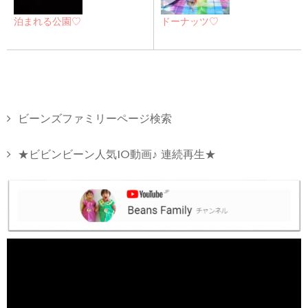
泊まれる公園♡
ドーナッツ♡
ビーンズファミリーページ検索
★ビビンビーン人気10動画♪ 連続再生★