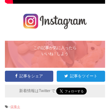
この記事が気に入ったら
いいね ! しよう
記事をシェア
記事をツイート
新着情報はTwitter で
-
栄養士