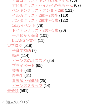
ヒヨコクラス・ネンネの赤ちゃん
(38)
アヒルクラス・ハイハイの赤ちゃん
(67)
ペンギンクラス・アンヨ～2歳
(121)
イルカクラス・2歳～2歳半
(110)
パンダクラス・2歳半～3歳
(122)
1dayイベント
(78)
トイトレクラス・2歳～3歳
(20)
一時預かり保育
(101)
BEANS卒業生
(11)
♡ブログ
(518)
子育て禅語
(7)
動画
(114)
ビーンズのオススメ
(25)
プライベート
(65)
栄養士
(83)
希先生
(61)
看護師・保健師
(25)
ビーンズスタッフ
(14)
未分類
(591)
過去のブログ