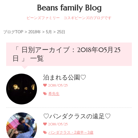
Beans family Blog
ビーンズファミリー コスギビーンズのブログです
ブログTOP
>
2018年
>
5月
>
25日
「 日別アーカイブ：2018年05月25
日 」 一覧
泊まれる公園♡
2018/05/25
希先生
♡パンダクラスの遠足♡
2018/05/25
パンダクラス・2歳半～3歳