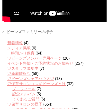
ビーンズファミリーの様子
新着情報
(4)
メディア掲載
(6)
一時預かり保育
(64)
♡ビーンズメンバー専用ページ
(26)
イベント告知・ご予約状況のお知らせ
(257)
♡スタッフ募集中
(7)
♡新着情報♡
(58)
♡ビーンズシェアハウス♡
(13)
♡保育サロンコスギビーンズとは
(32)
プロフィール
(7)
記念アルバム
(5)
よくあるご質問
(6)
♡保育サロンの様子
(654)