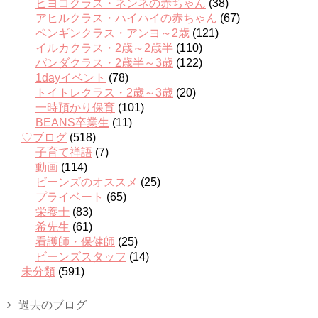
ヒヨコクラス・ネンネの赤ちゃん
(38)
アヒルクラス・ハイハイの赤ちゃん
(67)
ペンギンクラス・アンヨ～2歳
(121)
イルカクラス・2歳～2歳半
(110)
パンダクラス・2歳半～3歳
(122)
1dayイベント
(78)
トイトレクラス・2歳～3歳
(20)
一時預かり保育
(101)
BEANS卒業生
(11)
♡ブログ
(518)
子育て禅語
(7)
動画
(114)
ビーンズのオススメ
(25)
プライベート
(65)
栄養士
(83)
希先生
(61)
看護師・保健師
(25)
ビーンズスタッフ
(14)
未分類
(591)
過去のブログ