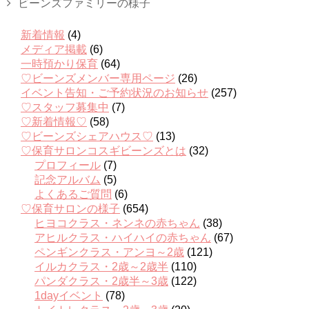
ビーンズファミリーの様子
新着情報
(4)
メディア掲載
(6)
一時預かり保育
(64)
♡ビーンズメンバー専用ページ
(26)
イベント告知・ご予約状況のお知らせ
(257)
♡スタッフ募集中
(7)
♡新着情報♡
(58)
♡ビーンズシェアハウス♡
(13)
♡保育サロンコスギビーンズとは
(32)
プロフィール
(7)
記念アルバム
(5)
よくあるご質問
(6)
♡保育サロンの様子
(654)
ヒヨコクラス・ネンネの赤ちゃん
(38)
アヒルクラス・ハイハイの赤ちゃん
(67)
ペンギンクラス・アンヨ～2歳
(121)
イルカクラス・2歳～2歳半
(110)
パンダクラス・2歳半～3歳
(122)
1dayイベント
(78)