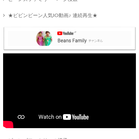
★ビビンビーン人気10動画♪ 連続再生★