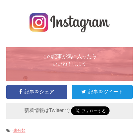
この記事が気に入ったら
いいね ! しよう
記事をシェア
記事をツイート
新着情報はTwitter で
-
未分類