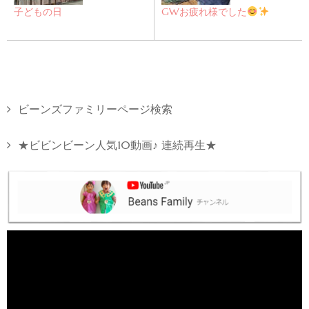
子どもの日
GWお疲れ様でした
ビーンズファミリーページ検索
★ビビンビーン人気10動画♪ 連続再生★