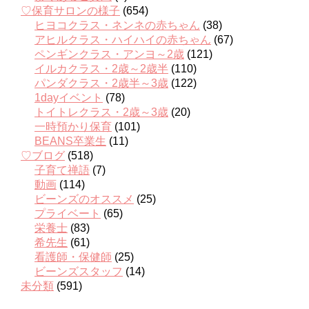
♡保育サロンの様子
(654)
ヒヨコクラス・ネンネの赤ちゃん
(38)
アヒルクラス・ハイハイの赤ちゃん
(67)
ペンギンクラス・アンヨ～2歳
(121)
イルカクラス・2歳～2歳半
(110)
パンダクラス・2歳半～3歳
(122)
1dayイベント
(78)
トイトレクラス・2歳～3歳
(20)
一時預かり保育
(101)
BEANS卒業生
(11)
♡ブログ
(518)
子育て禅語
(7)
動画
(114)
ビーンズのオススメ
(25)
プライベート
(65)
栄養士
(83)
希先生
(61)
看護師・保健師
(25)
ビーンズスタッフ
(14)
未分類
(591)