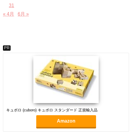
31
« 4月
6月 »
PR
キュボロ (cuboro) キュボロ スタンダード 正規輸入品
Amazon