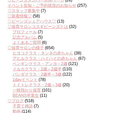
♡ビーンズメンバー専用ページ
(26)
イベント告知・ご予約状況のお知らせ
(257)
♡スタッフ募集中
(7)
♡新着情報♡
(58)
♡ビーンズシェアハウス♡
(13)
♡保育サロンコスギビーンズとは
(32)
プロフィール
(7)
記念アルバム
(5)
よくあるご質問
(6)
♡保育サロンの様子
(654)
ヒヨコクラス・ネンネの赤ちゃん
(38)
アヒルクラス・ハイハイの赤ちゃん
(67)
ペンギンクラス・アンヨ～2歳
(121)
イルカクラス・2歳～2歳半
(110)
パンダクラス・2歳半～3歳
(122)
1dayイベント
(78)
トイトレクラス・2歳～3歳
(20)
一時預かり保育
(101)
BEANS卒業生
(11)
♡ブログ
(518)
子育て禅語
(7)
動画
(114)