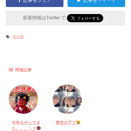
記事をシェア
記事をツイート
新着情報はTwitter で
-
未分類
関連記事
今年もやってき
青空の下で
た。。。！？