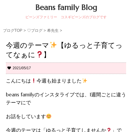
Beans family Blog
ビーンズファミリー コスギビーンズのブログです
ブログTOP
>
♡ブログ
>
希先生
>
今週のテーマ
【ゆるっと子育てっ
てなぁに
】
2021/05/17
こんにちは
今週も始まりました
beans familyのインスタライブでは、1週間ごとに違う
テーマにで
お話をしています
今週のテーマは「ゆるっと子育てしませんか
」で