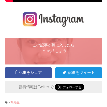
この記事が気に入ったら
いいね ! しよう
記事をシェア
記事をツイート
新着情報はTwitter で
-
希先生