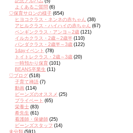
記念アルバム
(5)
よくあるご質問
(6)
♡保育サロンの様子
(654)
ヒヨコクラス・ネンネの赤ちゃん
(38)
アヒルクラス・ハイハイの赤ちゃん
(67)
ペンギンクラス・アンヨ～2歳
(121)
イルカクラス・2歳～2歳半
(110)
パンダクラス・2歳半～3歳
(122)
1dayイベント
(78)
トイトレクラス・2歳～3歳
(20)
一時預かり保育
(101)
BEANS卒業生
(11)
♡ブログ
(518)
子育て禅語
(7)
動画
(114)
ビーンズのオススメ
(25)
プライベート
(65)
栄養士
(83)
希先生
(61)
看護師・保健師
(25)
ビーンズスタッフ
(14)
未分類
(591)