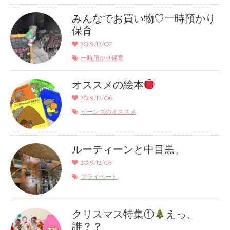
みんなでお買い物♡一時預かり
保育
2019/12/07
一時預かり保育
オススメの絵本
2019/12/06
ビーンズのオススメ
ルーティーンと中目黒。
2019/12/05
プライベート
クリスマス特集①
えっ、
誰？？