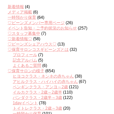
新着情報
(4)
メディア掲載
(6)
一時預かり保育
(64)
♡ビーンズメンバー専用ページ
(26)
イベント告知・ご予約状況のお知らせ
(257)
♡スタッフ募集中
(7)
♡新着情報♡
(58)
♡ビーンズシェアハウス♡
(13)
♡保育サロンコスギビーンズとは
(32)
プロフィール
(7)
記念アルバム
(5)
よくあるご質問
(6)
♡保育サロンの様子
(654)
ヒヨコクラス・ネンネの赤ちゃん
(38)
アヒルクラス・ハイハイの赤ちゃん
(67)
ペンギンクラス・アンヨ～2歳
(121)
イルカクラス・2歳～2歳半
(110)
パンダクラス・2歳半～3歳
(122)
1dayイベント
(78)
トイトレクラス・2歳～3歳
(20)
一時預かり保育
(101)