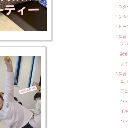
♡スタ
♡新着
♡ビー
♡保育
プ
記
よ
♡保育
ヒ
ア
ペ
イル
パン