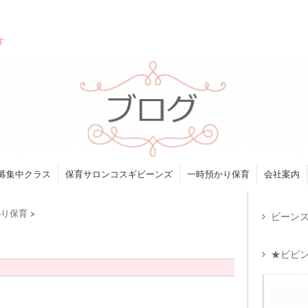
す
募集中クラス
保育サロンコスギビーンズ
一時預かり保育
会社案内
かり保育
>
ビーンズ
★ビビン