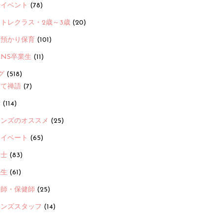
ayイベント
(78)
トレクラス・2歳～3歳
(20)
時預かり保育
(101)
ANS卒業生
(11)
グ
(518)
育て禅語
(7)
画
(114)
ーンズのオススメ
(25)
ライベート
(65)
養士
(83)
先生
(61)
護師・保健師
(25)
ーンズスタッフ
(14)