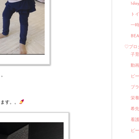
1d
トイ
一
BE
♡ブロ
子
動
。。
ビ
プ
栄
ります。。
希
看
ビ