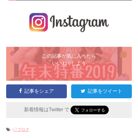
この記事が気に入ったら
いいね ! しよう
記事をシェア
記事をツイート
新着情報はTwitter で
-
♡ブログ