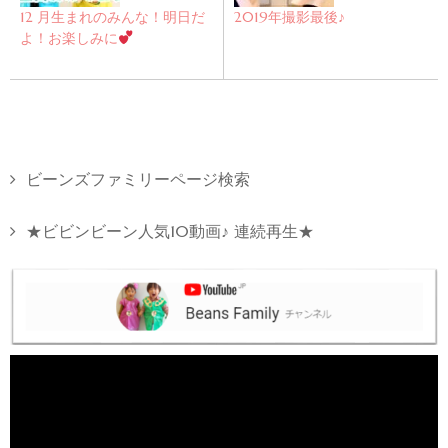
12 月生まれのみんな！明日だ
2019年撮影最後♪
よ！お楽しみに
ビーンズファミリーページ検索
★ビビンビーン人気10動画♪ 連続再生★