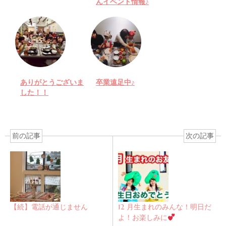
んイベント情報♪
ありがとうございま
卒業遠足中♪
した！！
前の記事
次の記事
【続】電話が通じません
12 月生まれのみんな！明日だ
よ！お楽しみに