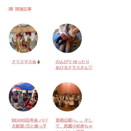
関連記事
クリスマス会
のんびり ゆったり
あひるクラスさん♡
BEANS忘年会 パパ
首相公邸へ。。そし
大歓迎♪①と娘っ子
て、武蔵小杉赤ちゃ