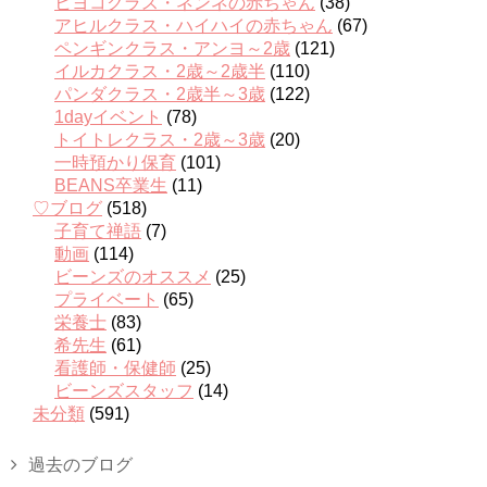
ヒヨコクラス・ネンネの赤ちゃん
(38)
アヒルクラス・ハイハイの赤ちゃん
(67)
ペンギンクラス・アンヨ～2歳
(121)
イルカクラス・2歳～2歳半
(110)
パンダクラス・2歳半～3歳
(122)
1dayイベント
(78)
トイトレクラス・2歳～3歳
(20)
一時預かり保育
(101)
BEANS卒業生
(11)
♡ブログ
(518)
子育て禅語
(7)
動画
(114)
ビーンズのオススメ
(25)
プライベート
(65)
栄養士
(83)
希先生
(61)
看護師・保健師
(25)
ビーンズスタッフ
(14)
未分類
(591)
過去のブログ