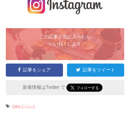
この記事が気に入ったら
いいね ! しよう
記事をシェア
記事をツイート
新着情報はTwitter で
-
1dayイベント