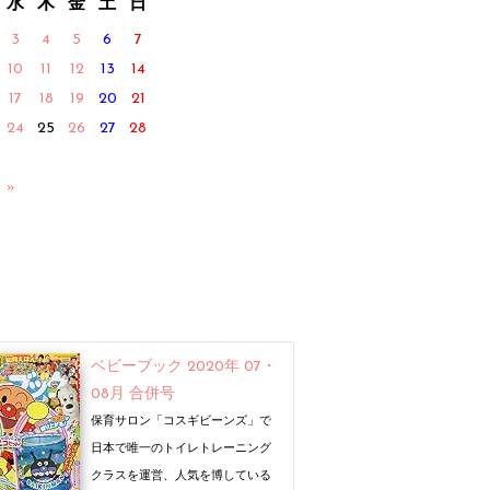
水
木
金
土
日
3
4
5
6
7
10
11
12
13
14
17
18
19
20
21
24
25
26
27
28
 »
ベビーブック 2020年 07・
08月 合併号
保育サロン「コスギビーンズ」で
日本で唯一のトイレトレーニング
クラスを運営、人気を博している