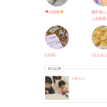
水族館
離乳食に
ン米粉蒸
LEGO
(はちみ
前の記事
小鳥さん