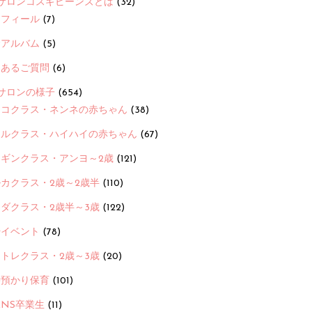
サロンコスギビーンズとは
(32)
ロフィール
(7)
念アルバム
(5)
くあるご質問
(6)
サロンの様子
(654)
ヨコクラス・ネンネの赤ちゃん
(38)
ヒルクラス・ハイハイの赤ちゃん
(67)
ンギンクラス・アンヨ～2歳
(121)
カクラス・2歳～2歳半
(110)
ダクラス・2歳半～3歳
(122)
ayイベント
(78)
トレクラス・2歳～3歳
(20)
時預かり保育
(101)
ANS卒業生
(11)