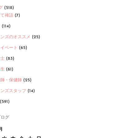
グ
(518)
育て禅語
(7)
画
(114)
ーンズのオススメ
(25)
ライベート
(65)
養士
(83)
先生
(61)
護師・保健師
(25)
ーンズスタッフ
(14)
(591)
ログ
月