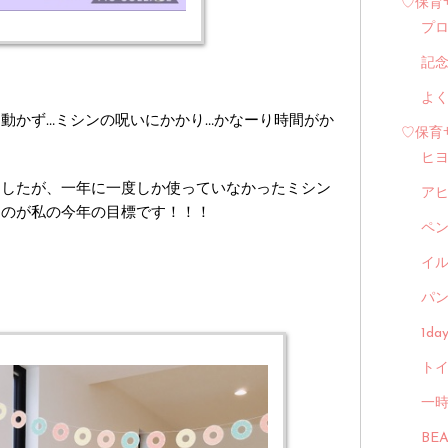
♡保育
プ
記
よ
動かず…ミシンの呪いにかかり…かなーり時間がか
♡保育
ヒ
ましたが、一年に一度しか使っていなかったミシン
ア
るのが私の今年の目標です！！！
ペ
イル
パン
1d
トイ
一
BE