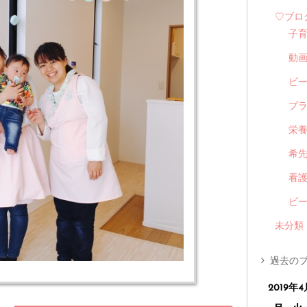
♡ブロ
子
動
ビ
プ
栄
希
看
ビ
未分類
過去のブ
2019年4