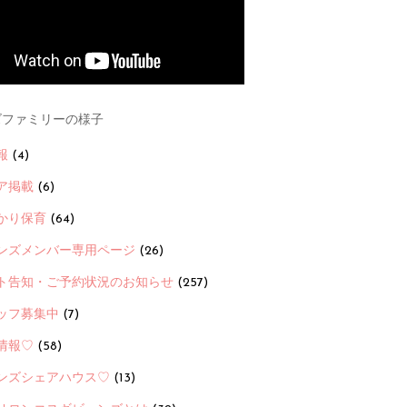
ファミリーの様子
報
(4)
ア掲載
(6)
かり保育
(64)
ンズメンバー専用ページ
(26)
ト告知・ご予約状況のお知らせ
(257)
ッフ募集中
(7)
情報♡
(58)
ンズシェアハウス♡
(13)