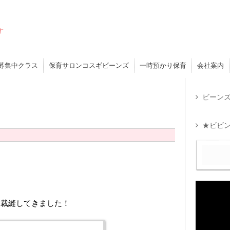
す
募集中クラス
保育サロンコスギビーンズ
一時預かり保育
会社案内
ビーンズ
★ビビン
お裁縫してきました！