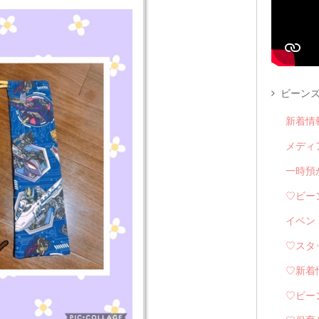
ビーンズ
新着情
メディ
一時預
♡ビー
イベン
♡スタ
♡新着
♡ビー