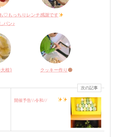
も♡もっちりレンチ
感謝です
しパン♪
つ大根)
クッキー作り
次の記事
開催予告
\\令和//