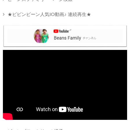
★ビビンビーン人気10動画♪ 連続再生★