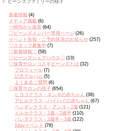
ビーンズファミリーの様子
新着情報
(4)
メディア掲載
(6)
一時預かり保育
(64)
♡ビーンズメンバー専用ページ
(26)
イベント告知・ご予約状況のお知らせ
(257)
♡スタッフ募集中
(7)
♡新着情報♡
(58)
♡ビーンズシェアハウス♡
(13)
♡保育サロンコスギビーンズとは
(32)
プロフィール
(7)
記念アルバム
(5)
よくあるご質問
(6)
♡保育サロンの様子
(654)
ヒヨコクラス・ネンネの赤ちゃん
(38)
アヒルクラス・ハイハイの赤ちゃん
(67)
ペンギンクラス・アンヨ～2歳
(121)
イルカクラス・2歳～2歳半
(110)
パンダクラス・2歳半～3歳
(122)
1dayイベント
(78)