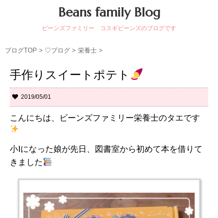
Beans family Blog
ビーンズファミリー コスギビーンズのブログです
ブログTOP
>
♡ブログ
>
栄養士
>
手作りスイートポテト
2019/05/01
こんにちは、ビーンズファミリー栄養士のタエです
小1になった娘が先日、図書室から初めて本を借りて
きました