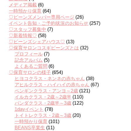
メディア掲載
(6)
一時預かり保育
(64)
♡ビーンズメンバー専用ページ
(26)
イベント告知・ご予約状況のお知らせ
(257)
♡スタッフ募集中
(7)
♡新着情報♡
(58)
♡ビーンズシェアハウス♡
(13)
♡保育サロンコスギビーンズとは
(32)
プロフィール
(7)
記念アルバム
(5)
よくあるご質問
(6)
♡保育サロンの様子
(654)
ヒヨコクラス・ネンネの赤ちゃん
(38)
アヒルクラス・ハイハイの赤ちゃん
(67)
ペンギンクラス・アンヨ～2歳
(121)
イルカクラス・2歳～2歳半
(110)
パンダクラス・2歳半～3歳
(122)
1dayイベント
(78)
トイトレクラス・2歳～3歳
(20)
一時預かり保育
(101)
BEANS卒業生
(11)