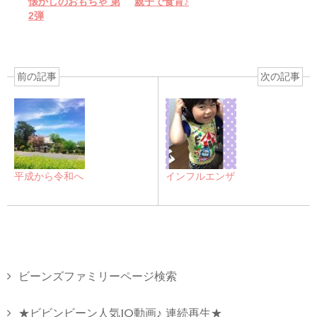
懐かしのおもちゃ 第
親子で食育♪
2弾
前の記事
次の記事
平成から令和へ
インフルエンザ
ビーンズファミリーページ検索
★ビビンビーン人気10動画♪ 連続再生★