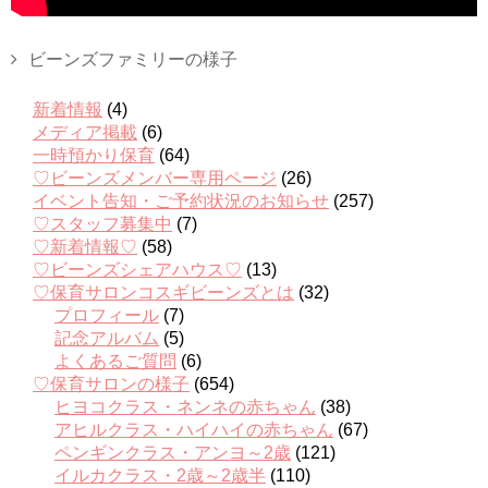
ビーンズファミリーの様子
新着情報
(4)
メディア掲載
(6)
一時預かり保育
(64)
♡ビーンズメンバー専用ページ
(26)
イベント告知・ご予約状況のお知らせ
(257)
♡スタッフ募集中
(7)
♡新着情報♡
(58)
♡ビーンズシェアハウス♡
(13)
♡保育サロンコスギビーンズとは
(32)
プロフィール
(7)
記念アルバム
(5)
よくあるご質問
(6)
♡保育サロンの様子
(654)
ヒヨコクラス・ネンネの赤ちゃん
(38)
アヒルクラス・ハイハイの赤ちゃん
(67)
ペンギンクラス・アンヨ～2歳
(121)
イルカクラス・2歳～2歳半
(110)