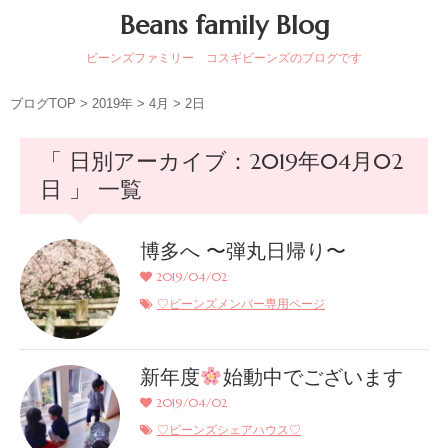
Beans family Blog
ビーンズファミリー コスギビーンズのブログです
ブログTOP
>
2019年
>
4月
>
2日
「 日別アーカイブ：2019年04月02
日 」 一覧
博多へ 〜弾丸日帰り〜
2019/04/02
♡ビーンズメンバー専用ページ
新年度
始動中でございます
2019/04/02
♡ビーンズシェアハウス♡