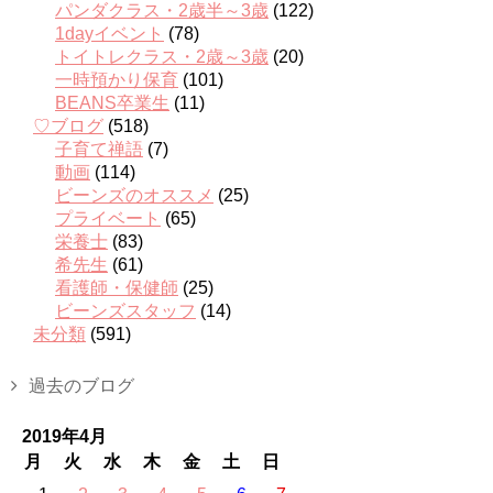
パンダクラス・2歳半～3歳
(122)
1dayイベント
(78)
トイトレクラス・2歳～3歳
(20)
一時預かり保育
(101)
BEANS卒業生
(11)
♡ブログ
(518)
子育て禅語
(7)
動画
(114)
ビーンズのオススメ
(25)
プライベート
(65)
栄養士
(83)
希先生
(61)
看護師・保健師
(25)
ビーンズスタッフ
(14)
未分類
(591)
過去のブログ
2019年4月
月
火
水
木
金
土
日