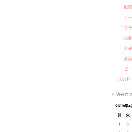
動
ビ
プ
栄
希
看
ビ
未分類
過去のブ
2019年4
月
火
1
2