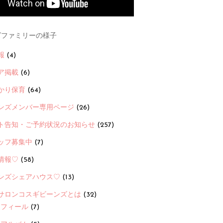
ファミリーの様子
報
(4)
ア掲載
(6)
かり保育
(64)
ンズメンバー専用ページ
(26)
ト告知・ご予約状況のお知らせ
(257)
ッフ募集中
(7)
情報♡
(58)
ンズシェアハウス♡
(13)
サロンコスギビーンズとは
(32)
ロフィール
(7)