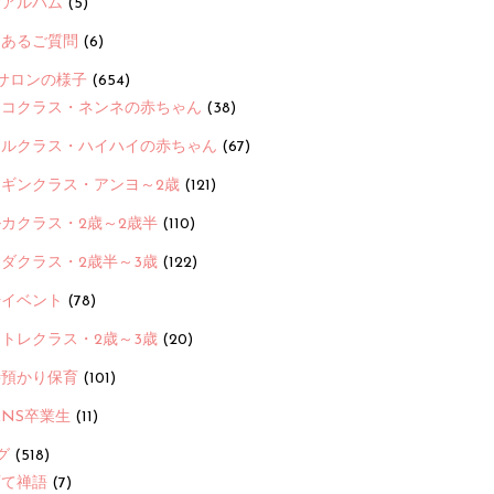
念アルバム
(5)
くあるご質問
(6)
サロンの様子
(654)
ヨコクラス・ネンネの赤ちゃん
(38)
ヒルクラス・ハイハイの赤ちゃん
(67)
ンギンクラス・アンヨ～2歳
(121)
カクラス・2歳～2歳半
(110)
ダクラス・2歳半～3歳
(122)
ayイベント
(78)
トレクラス・2歳～3歳
(20)
時預かり保育
(101)
ANS卒業生
(11)
グ
(518)
育て禅語
(7)