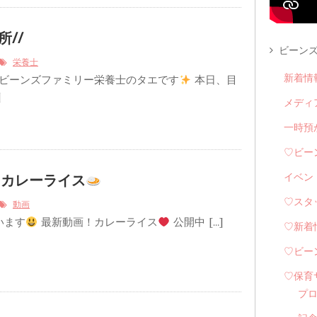
所//
ビーンズ
栄養士
ビーンズファミリー栄養士のタエです
本日、目
新着情
]
メディ
一時預
♡ビー
イベン
！カレーライス
♡スタ
動画
います
最新動画！カレーライス
公開中 […]
♡新着
♡ビー
♡保育
プ