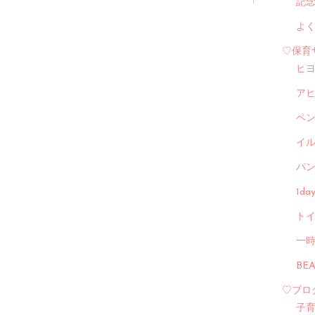
記
よ
♡保育
ヒ
ア
ペ
イル
パン
1d
トイ
一
BE
♡ブロ
子