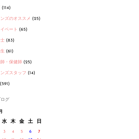
画
(114)
ーンズのオススメ
(25)
ライベート
(65)
養士
(83)
先生
(61)
護師・保健師
(25)
ーンズスタッフ
(14)
(591)
ログ
月
水
木
金
土
日
3
4
5
6
7