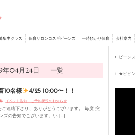
す
募集中クラス
保育サロンコスギビーンズ
一時預かり保育
会社案内
ビーンズ
年04月24日 」 一覧
★ビビン
先着10名様
4/25 10:00〜！！
イベント告知・ご予約状況のお知らせ
をご連絡下さり、ありがとうございます。 毎度 突
ンズの告知でございます。い […]