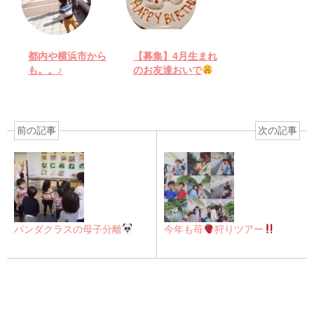
都内や横浜市から
【募集】4月生まれ
も。。♪
のお友達おいで
前の記事
次の記事
パンダクラスの母子分離
今年も苺
狩りツアー