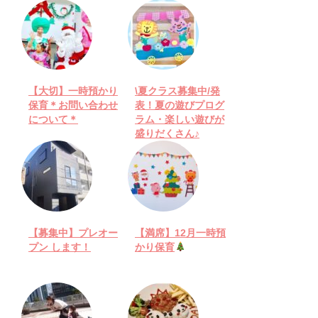
【大切】一時預かり
\夏クラス募集中/発
保育＊お問い合わせ
表！夏の遊びプログ
について＊
ラム・楽しい遊びが
盛りだくさん♪
【募集中】プレオー
【満席】12月一時預
プン します！
かり保育