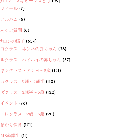
サロンコスギビーンズとは
(32)
ロフィール
(7)
念アルバム
(5)
くあるご質問
(6)
サロンの様子
(654)
ヨコクラス・ネンネの赤ちゃん
(38)
ヒルクラス・ハイハイの赤ちゃん
(67)
ンギンクラス・アンヨ～2歳
(121)
カクラス・2歳～2歳半
(110)
ダクラス・2歳半～3歳
(122)
ayイベント
(78)
トレクラス・2歳～3歳
(20)
時預かり保育
(101)
ANS卒業生
(11)