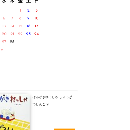
水
木
金
土
日
1
2
3
6
7
8
9
10
13
14
15
16
17
20
21
22
23
24
27
28
 »
はみがきれっしゃ しゅっぱ
つしんこう!