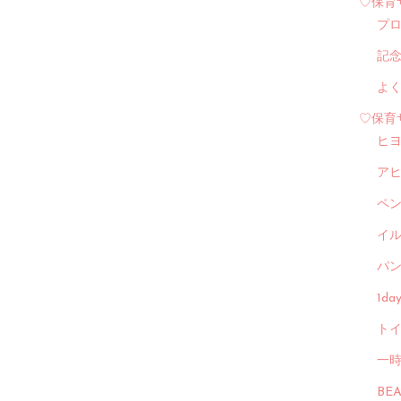
♡保育
プ
記
よ
♡保育
ヒ
ア
ペ
イル
パン
1d
トイ
一
BE