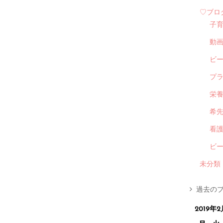
♡ブロ
子
動
ビ
プ
栄
希
看
ビ
未分類
過去のブ
2019年2