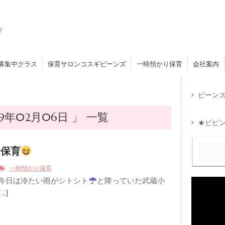
す
募集中クラス
保育サロンコスギビーンズ
一時預かり保育
会社案内
ビーンズ
9年02月06日 」 一覧
★ビビン
り保育
一時預かり保育
 今日は冷たい雨がシトシト
と降っていた武蔵小
…]