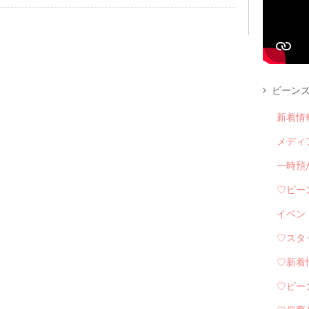
ビーンズ
新着情
メディ
一時預
♡ビー
イベン
♡スタ
♡新着
♡ビー