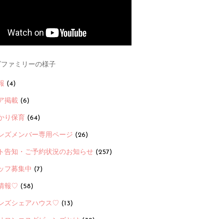
ファミリーの様子
報
(4)
ア掲載
(6)
かり保育
(64)
ンズメンバー専用ページ
(26)
ト告知・ご予約状況のお知らせ
(257)
ッフ募集中
(7)
情報♡
(58)
ンズシェアハウス♡
(13)