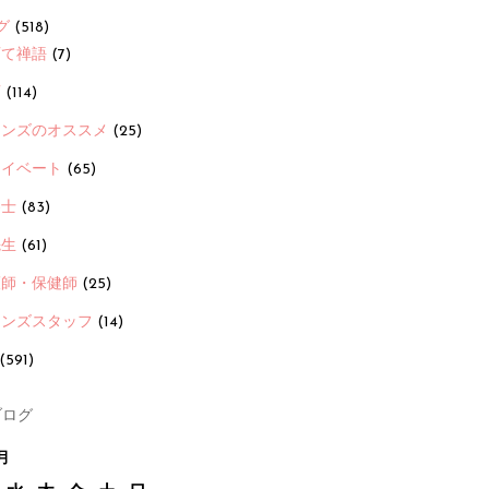
グ
(518)
育て禅語
(7)
画
(114)
ーンズのオススメ
(25)
ライベート
(65)
養士
(83)
先生
(61)
護師・保健師
(25)
ーンズスタッフ
(14)
(591)
ログ
月