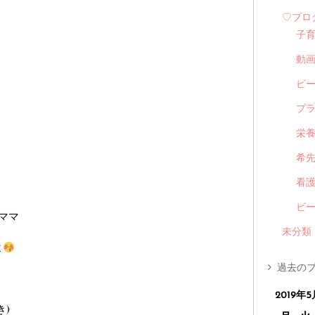
♡ブロ
子
動
ビ
プ
栄
希
看
ビ
ママ
未分類
よ
過去のブ
2019年5
き)