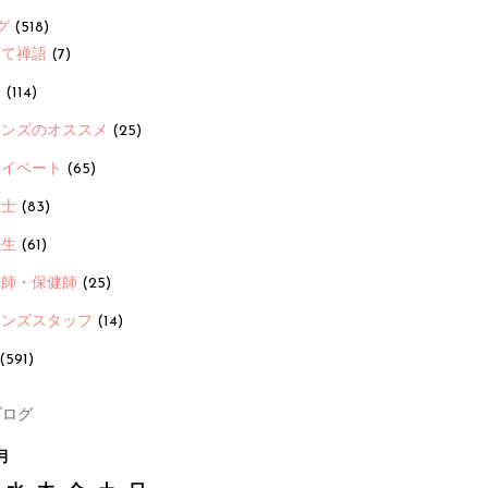
グ
(518)
育て禅語
(7)
画
(114)
ーンズのオススメ
(25)
ライベート
(65)
養士
(83)
先生
(61)
護師・保健師
(25)
ーンズスタッフ
(14)
(591)
ログ
月