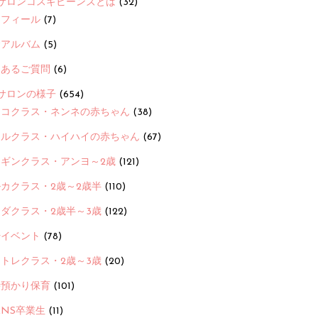
サロンコスギビーンズとは
(32)
ロフィール
(7)
念アルバム
(5)
くあるご質問
(6)
サロンの様子
(654)
ヨコクラス・ネンネの赤ちゃん
(38)
ヒルクラス・ハイハイの赤ちゃん
(67)
ンギンクラス・アンヨ～2歳
(121)
カクラス・2歳～2歳半
(110)
ダクラス・2歳半～3歳
(122)
ayイベント
(78)
トレクラス・2歳～3歳
(20)
時預かり保育
(101)
ANS卒業生
(11)