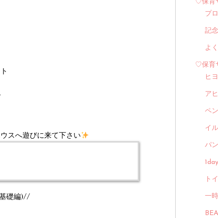
♡保育
プ
記
よ
♡保育
ット
ヒ
。
ア
ペ
イル
ハウスへ遊びに来て下さい
パン
1d
トイ
礎編)//
一
BE