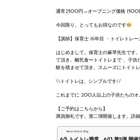
通常2500円→オープニング価格 1500
今回限り、とってもお得なのです
【講師】保育士 16年目 ・トイレトレ
はじめまして。保育士の麻琴先生です。保
て頂き、離乳食〜トイトレまで 、子供
験を積ませて頂き、スムーズにトイトレ
\\トイトレは、シンプルです//
これまでに 200人以上の子供たちのオ
【ご予約はこちらから】
満員御礼です。第二弾開催します。詳
Beans family Blog
6/5 トイトレ満席→6/13 第2弾 開催決.