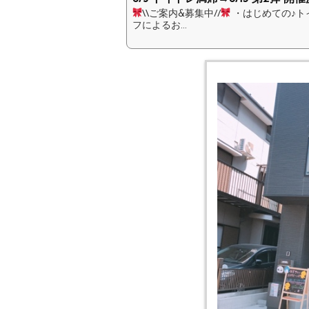
\\ご案内&募集中//
・はじめての♪ト
フによるお...