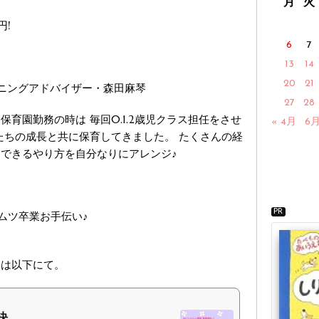
月
火
円!
6
7
13
14
20
21
ーニングアドバイザー・森田麻琴
27
28
育園勤務の時は 毎回0.1.2歳児クラス担任をさせ
« 4月
6月
たちの成長と共に保育してきました。 たくさんの経
できるやり方を自分なりにアレンジ♪
PR
ムツ卒業お手伝い♪
細は以下にて。
..