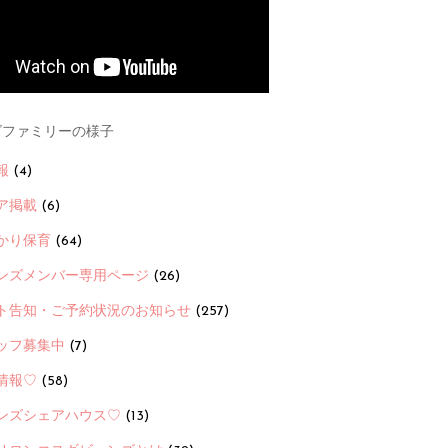
ファミリーの様子
報
(4)
ア掲載
(6)
かり保育
(64)
ンズメンバー専用ページ
(26)
ト告知・ご予約状況のお知らせ
(257)
ッフ募集中
(7)
情報♡
(58)
ンズシェアハウス♡
(13)