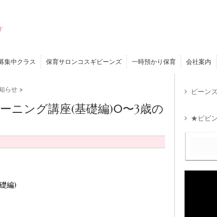
す
募集中クラス
保育サロンコスギビーンズ
一時預かり保育
会社案内
知らせ
>
ビーンズ
ーニング講座(基礎編)0〜3歳の
★ビビン
礎編)