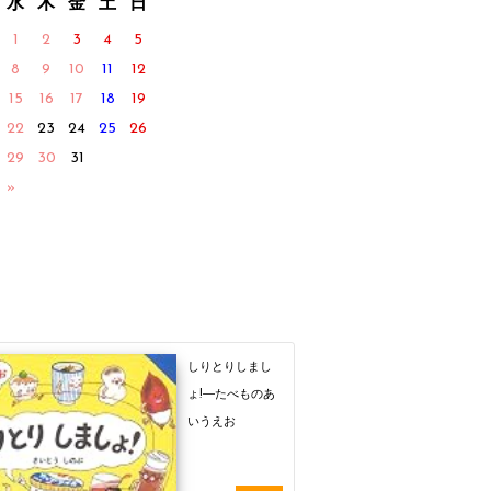
水
木
金
土
日
1
2
3
4
5
8
9
10
11
12
15
16
17
18
19
22
23
24
25
26
29
30
31
 »
しりとりしまし
ょ!―たべものあ
いうえお