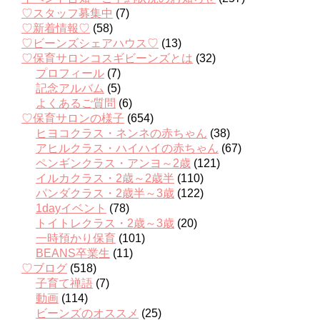
♡スタッフ募集中
(7)
♡新着情報♡
(58)
♡ビーンズシェアハウス♡
(13)
♡保育サロンコスギビーンズとは
(32)
プロフィール
(7)
記念アルバム
(5)
よくあるご質問
(6)
♡保育サロンの様子
(654)
ヒヨコクラス・ネンネの赤ちゃん
(38)
アヒルクラス・ハイハイの赤ちゃん
(67)
ペンギンクラス・アンヨ～2歳
(121)
イルカクラス・2歳～2歳半
(110)
パンダクラス・2歳半～3歳
(122)
1dayイベント
(78)
トイトレクラス・2歳～3歳
(20)
一時預かり保育
(101)
BEANS卒業生
(11)
♡ブログ
(518)
子育て禅語
(7)
動画
(114)
ビーンズのオススメ
(25)