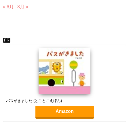
« 6月
8月 »
PR
バスがきました (とことこえほん)
Amazon