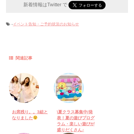
新着情報はTwitter で
-
イベント告知・ご予約状況のお知らせ
関連記事
お席残り。。3組と
\夏クラス募集中/発
なりました
表！夏の遊びプログ
ラム・楽しい遊びが
盛りだくさん♪