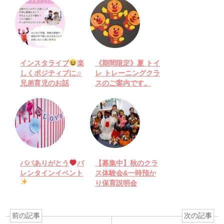
インスタライブ
楽
《期間限定》夏 トイ
しくポジティブに♫
レ トレーニングクラ
兄弟育児のお話
スのご案内です。
パパありがとう
バ
【募集中】秋のクラ
レンタインイベント
ス体験会&一時預か
り保育説明会
前の記事
次の記事