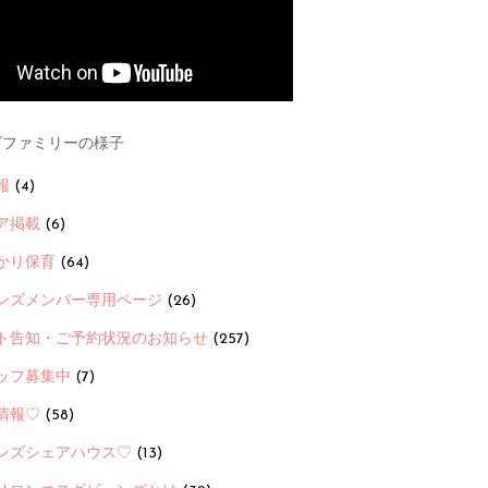
ファミリーの様子
報
(4)
ア掲載
(6)
かり保育
(64)
ンズメンバー専用ページ
(26)
ト告知・ご予約状況のお知らせ
(257)
ッフ募集中
(7)
情報♡
(58)
ンズシェアハウス♡
(13)