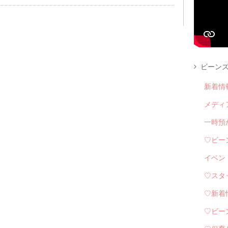
ビーンズ
新着情
メディ
一時預
♡ビー
イベン
♡スタ
♡新着
♡ビー