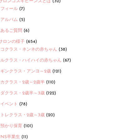
サロンコスギビーンズとは
(32)
ロフィール
(7)
念アルバム
(5)
くあるご質問
(6)
サロンの様子
(654)
ヨコクラス・ネンネの赤ちゃん
(38)
ヒルクラス・ハイハイの赤ちゃん
(67)
ンギンクラス・アンヨ～2歳
(121)
カクラス・2歳～2歳半
(110)
ダクラス・2歳半～3歳
(122)
ayイベント
(78)
トレクラス・2歳～3歳
(20)
時預かり保育
(101)
ANS卒業生
(11)