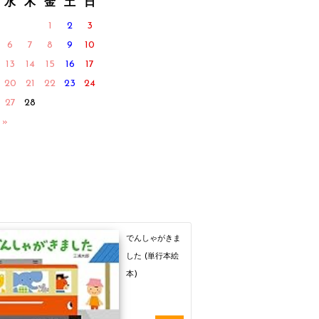
水
木
金
土
日
1
2
3
6
7
8
9
10
13
14
15
16
17
20
21
22
23
24
27
28
 »
でんしゃがきま
した (単行本絵
本)