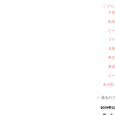
♡ブロ
子
動
ビ
プ
栄
希
看
ビ
未分類
過去のブ
2019年2