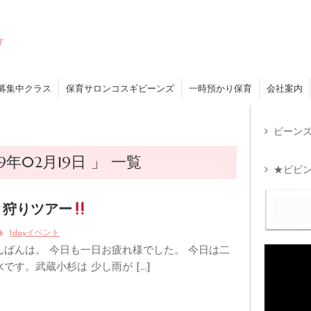
す
募集中クラス
保育サロンコスギビーンズ
一時預かり保育
会社案内
ビーンズ
年02月19日 」 一覧
★ビビン
狩りツアー
1dayイベント
んばんは。 今日も一日お疲れ様でした。 今日は二
です。武蔵小杉は 少し雨が […]