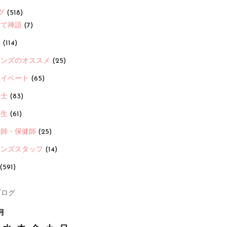
グ
(518)
育て禅語
(7)
画
(114)
ーンズのオススメ
(25)
ライベート
(65)
養士
(83)
先生
(61)
護師・保健師
(25)
ーンズスタッフ
(14)
(591)
ログ
月