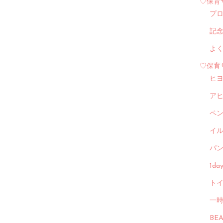
♡保育
プ
記
よ
♡保育
ヒ
ア
ペ
イル
パン
1d
トイ
一
BE