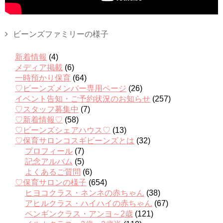
ビーンズファミリーの様子
新着情報
(4)
メディア掲載
(6)
一時預かり保育
(64)
♡ビーンズメンバー専用ページ
(26)
イベント告知・ご予約状況のお知らせ
(257)
♡スタッフ募集中
(7)
♡新着情報♡
(58)
♡ビーンズシェアハウス♡
(13)
♡保育サロンコスギビーンズとは
(32)
プロフィール
(7)
記念アルバム
(5)
よくあるご質問
(6)
♡保育サロンの様子
(654)
ヒヨコクラス・ネンネの赤ちゃん
(38)
アヒルクラス・ハイハイの赤ちゃん
(67)
ペンギンクラス・アンヨ～2歳
(121)