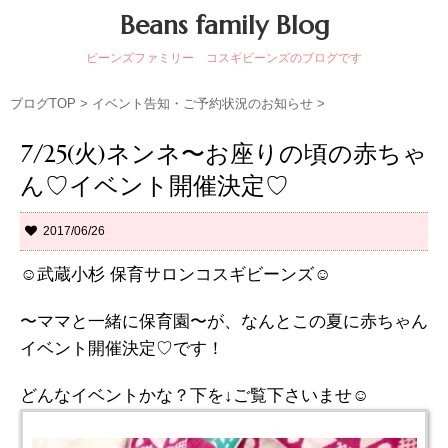
Beans family Blog
ビーンズファミリー コスギビーンズのブログです
ブログTOP
>
イベント告知・ご予約状況のお知らせ
>
7/25(火)ネンネ〜お座りの頃の赤ちゃ
ん♡イベント開催決定♡
2017/06/26
☺︎武蔵小杉 保育サロンコスギビーンズ☺︎
〜ママと一緒に保育園〜が、なんとこの夏に赤ちゃん
イベント開催決定♡です！
どんなイベントかな？下を↓ご覧下さいませ☺︎