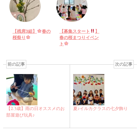
【残席3組】
春の
【募集スタート
】
桜祭り
春の桜まつりイベン
ト
前の記事
次の記事
【2.3歳】雨の日オススメのお
夏♪イルカクラスの七夕飾り
部屋遊び玩具♪