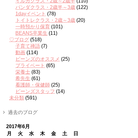
イルカクラス・2歳～2歳半
(110)
パンダクラス・2歳半～3歳
(122)
1dayイベント
(78)
トイトレクラス・2歳～3歳
(20)
一時預かり保育
(101)
BEANS卒業生
(11)
♡ブログ
(518)
子育て禅語
(7)
動画
(114)
ビーンズのオススメ
(25)
プライベート
(65)
栄養士
(83)
希先生
(61)
看護師・保健師
(25)
ビーンズスタッフ
(14)
未分類
(591)
過去のブログ
2017年6月
月
火
水
木
金
土
日