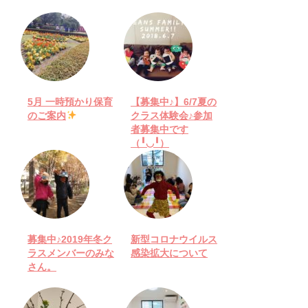
5月 一時預かり保育
【募集中♪】6/7夏の
のご案内
クラス体験会♪参加
者募集中です
（╹◡╹）
募集中♪2019年冬ク
新型コロナウイルス
ラスメンバーのみな
感染拡大について
さん。