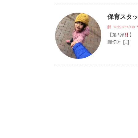
保育スタッ
2019/02/08
【第2弾
】
締切と […]