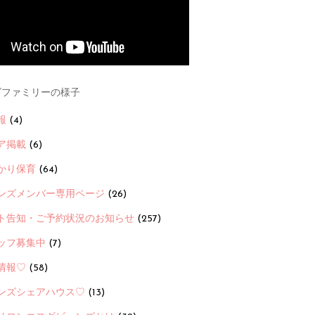
ファミリーの様子
報
(4)
ア掲載
(6)
かり保育
(64)
ンズメンバー専用ページ
(26)
ト告知・ご予約状況のお知らせ
(257)
ッフ募集中
(7)
情報♡
(58)
ンズシェアハウス♡
(13)