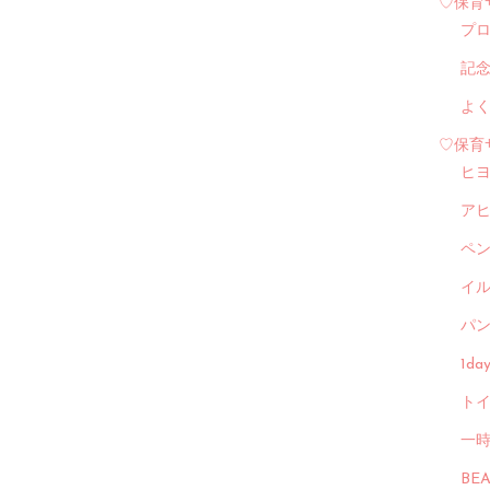
♡保育
プ
記
よ
♡保育
ヒ
ア
ペ
イル
パン
1d
トイ
一
BE