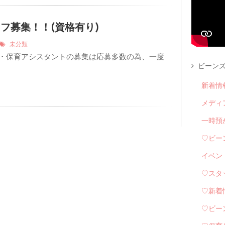
フ募集！！(資格有り)
未分類
 ・保育アシスタントの募集は応募多数の為、一度
ビーンズ
新着情
メディ
一時預
♡ビー
イベン
♡スタ
♡新着
♡ビー