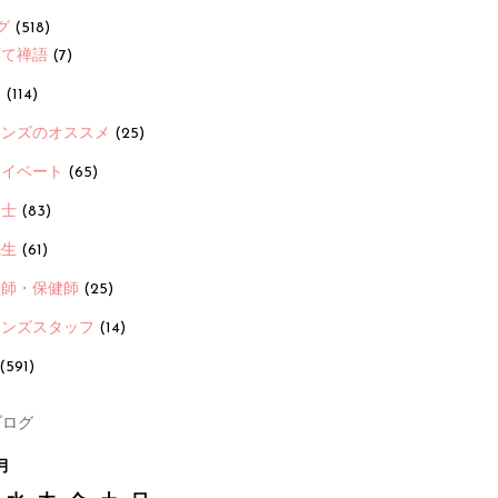
グ
(518)
育て禅語
(7)
画
(114)
ーンズのオススメ
(25)
ライベート
(65)
養士
(83)
先生
(61)
護師・保健師
(25)
ーンズスタッフ
(14)
(591)
ログ
月