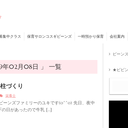
す
募集中クラス
保育サロンコスギビーンズ
一時預かり保育
会社案内
ビーンズ
9年02月08日 」 一覧
★ビビン
の柱づくり
栄養士
ビーンズファミリーのユキです(o^^o) 先日、夜中
の日があったので牛乳 […]