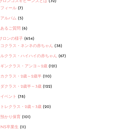
サロンコスギビーンズとは
(32)
ロフィール
(7)
念アルバム
(5)
くあるご質問
(6)
サロンの様子
(654)
ヨコクラス・ネンネの赤ちゃん
(38)
ヒルクラス・ハイハイの赤ちゃん
(67)
ンギンクラス・アンヨ～2歳
(121)
カクラス・2歳～2歳半
(110)
ダクラス・2歳半～3歳
(122)
ayイベント
(78)
トレクラス・2歳～3歳
(20)
時預かり保育
(101)
ANS卒業生
(11)