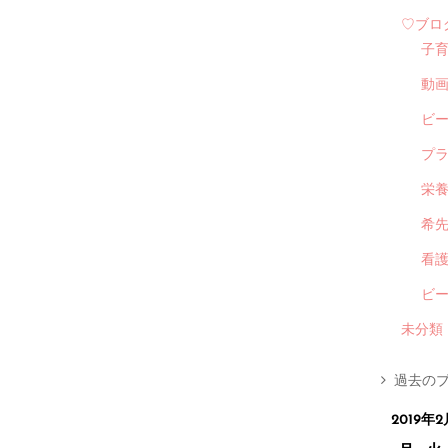
♡ブロ
子
動
ビ
プ
栄
希
看
ビ
未分類
過去のブ
2019年2