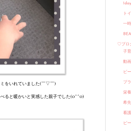
1d
トイ
一
BE
♡ブロ
子
動
ビ
プ
ミをいれていました(￣▽￣)
栄
ると暖かいと実感した親子でした(o^^o)
希
看
ビ