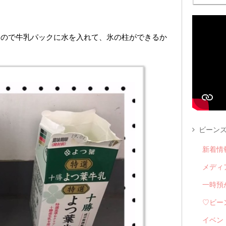
たので牛乳パックに水を入れて、氷の柱ができるか
ビーンズ
新着情
メディ
一時預
♡ビー
イベン