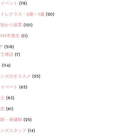
ayイベント
(78)
トレクラス・2歳～3歳
(20)
時預かり保育
(101)
ANS卒業生
(11)
グ
(518)
育て禅語
(7)
画
(114)
ーンズのオススメ
(25)
ライベート
(65)
養士
(83)
先生
(61)
護師・保健師
(25)
ーンズスタッフ
(14)