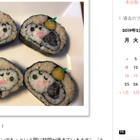
未分類
過去のブ
2019年2
月
火
4
5
11
12
18
19
25
26
« 1月
3月
た！
PR
であっという間に時間が過ぎていきます^ - ^ち