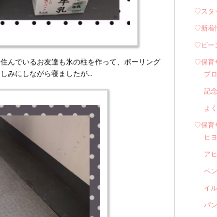
♡スタ
♡新着
♡ビー
に住んでいるお友達も氷の柱を作って、ボーリング
♡保育
しみにしながら寝ましたが…
プ
記
よ
♡保育
ヒ
ア
ペ
イル
パン