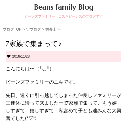
Beans family Blog
ビーンズファミリー コスギビーンズのブログです
ブログTOP
>
♡ブログ
>
栄養士
>
7家族で集まって♪
2018/11/28
こんにちは〜（╹◡╹）
ビーンズファミリーのユキです。
先日、遠くに引っ越してしまった仲良しファミリーが
三連休に帰って来ましたー‼︎7家族で集って、もう嬉
しすぎて、嬉しすぎて、私含めて子ども達みんな大興
奮でした(°▽°)