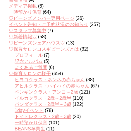
メディア掲載
(6)
一時預かり保育
(64)
♡ビーンズメンバー専用ページ
(26)
イベント告知・ご予約状況のお知らせ
(257)
♡スタッフ募集中
(7)
♡新着情報♡
(58)
♡ビーンズシェアハウス♡
(13)
♡保育サロンコスギビーンズとは
(32)
プロフィール
(7)
記念アルバム
(5)
よくあるご質問
(6)
♡保育サロンの様子
(654)
ヒヨコクラス・ネンネの赤ちゃん
(38)
アヒルクラス・ハイハイの赤ちゃん
(67)
ペンギンクラス・アンヨ～2歳
(121)
イルカクラス・2歳～2歳半
(110)
パンダクラス・2歳半～3歳
(122)
1dayイベント
(78)
トイトレクラス・2歳～3歳
(20)
一時預かり保育
(101)
BEANS卒業生
(11)