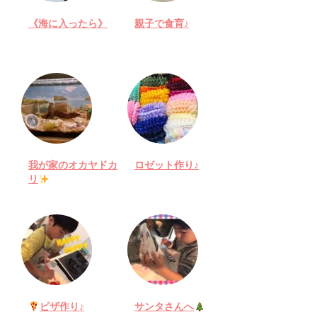
《海に入ったら》
親子で食育♪
我が家のオカヤドカ
ロゼット作り♪
リ
ピザ作り♪
サンタさんへ