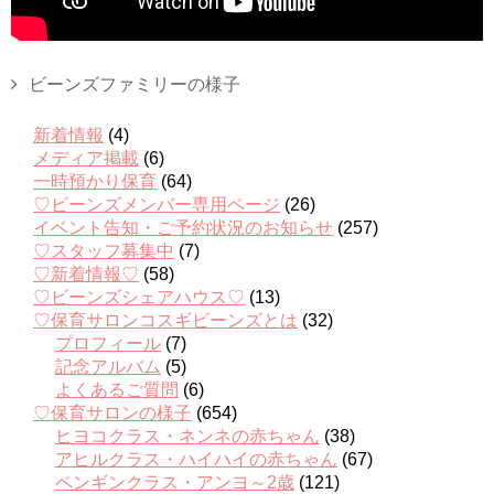
ビーンズファミリーの様子
新着情報
(4)
メディア掲載
(6)
一時預かり保育
(64)
♡ビーンズメンバー専用ページ
(26)
イベント告知・ご予約状況のお知らせ
(257)
♡スタッフ募集中
(7)
♡新着情報♡
(58)
♡ビーンズシェアハウス♡
(13)
♡保育サロンコスギビーンズとは
(32)
プロフィール
(7)
記念アルバム
(5)
よくあるご質問
(6)
♡保育サロンの様子
(654)
ヒヨコクラス・ネンネの赤ちゃん
(38)
アヒルクラス・ハイハイの赤ちゃん
(67)
ペンギンクラス・アンヨ～2歳
(121)