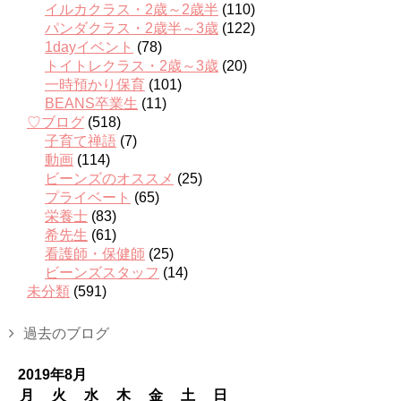
イルカクラス・2歳～2歳半
(110)
パンダクラス・2歳半～3歳
(122)
1dayイベント
(78)
トイトレクラス・2歳～3歳
(20)
一時預かり保育
(101)
BEANS卒業生
(11)
♡ブログ
(518)
子育て禅語
(7)
動画
(114)
ビーンズのオススメ
(25)
プライベート
(65)
栄養士
(83)
希先生
(61)
看護師・保健師
(25)
ビーンズスタッフ
(14)
未分類
(591)
過去のブログ
2019年8月
月
火
水
木
金
土
日