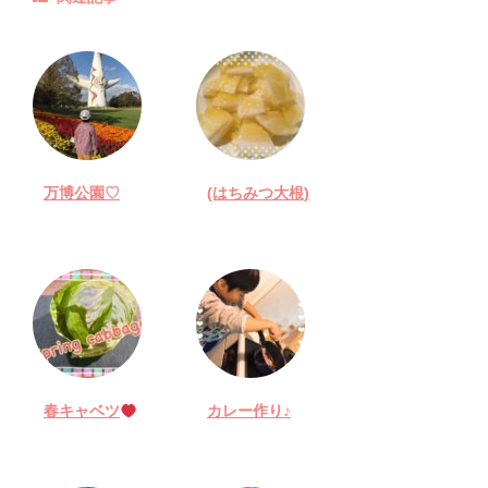
万博公園♡
(はちみつ大根)
春キャベツ
カレー作り♪