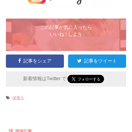
この記事が気に入ったら
いいね ! しよう
記事をシェア
記事をツイート
新着情報はTwitter で
-
栄養士
関連記事