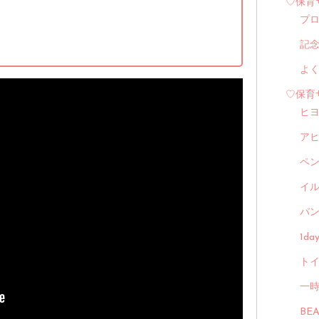
♡保育
プ
記
よ
♡保育
ヒ
ア
ペ
イル
パン
1d
トイ
一
BE