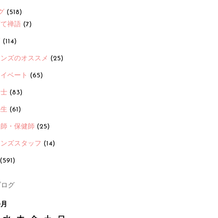
グ
(518)
育て禅語
(7)
画
(114)
ーンズのオススメ
(25)
ライベート
(65)
養士
(83)
先生
(61)
護師・保健師
(25)
ーンズスタッフ
(14)
(591)
ログ
0月