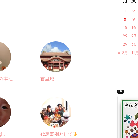
月
火
1
2
8
9
15
16
22
23
29
30
« 9月
11
の本性
首里城
PR
す。
代表事例として