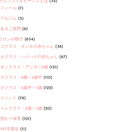
サロンコスギビーンズとは
(32)
ロフィール
(7)
念アルバム
(5)
くあるご質問
(6)
サロンの様子
(654)
ヨコクラス・ネンネの赤ちゃん
(38)
ヒルクラス・ハイハイの赤ちゃん
(67)
ンギンクラス・アンヨ～2歳
(121)
カクラス・2歳～2歳半
(110)
ダクラス・2歳半～3歳
(122)
ayイベント
(78)
トレクラス・2歳～3歳
(20)
時預かり保育
(101)
ANS卒業生
(11)