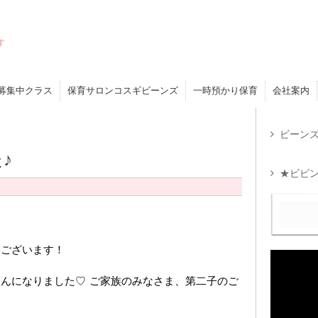
す
募集中クラス
保育サロンコスギビーンズ
一時預かり保育
会社案内
ビーンズ
♪
★ビビン
うございます！
んになりました♡ ご家族のみなさま、第二子のご