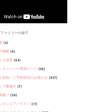
ファミリーの様子
報
(4)
ア掲載
(6)
かり保育
(64)
ンズメンバー専用ページ
(26)
ト告知・ご予約状況のお知らせ
(257)
ッフ募集中
(7)
情報♡
(58)
ンズシェアハウス♡
(13)