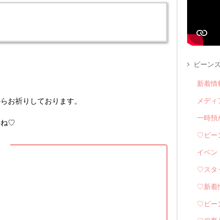
ビーンズ
新着情
からお祈りしております。
メディ
一時預
いね♡
♡ビー
】
イベン
♡スタ
♡新着
♡ビー