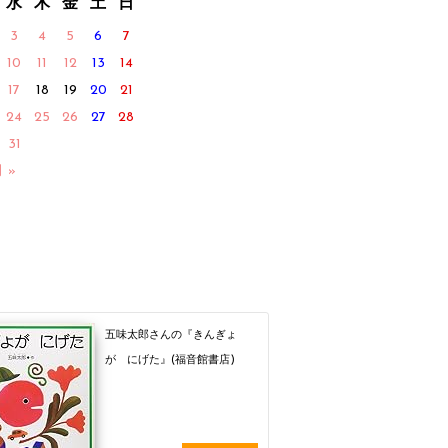
水
木
金
土
日
3
4
5
6
7
10
11
12
13
14
17
18
19
20
21
24
25
26
27
28
31
月 »
五味太郎さんの『きんぎょ
が にげた』(福音館書店)