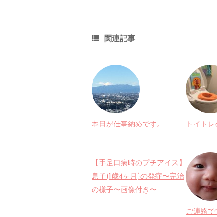
関連記事
本日が仕事納めです。
トイトレ
【手足口病時のプチアイス】
息子(1歳4ヶ月)の発症〜完治
の様子〜画像付き〜
ご連絡で