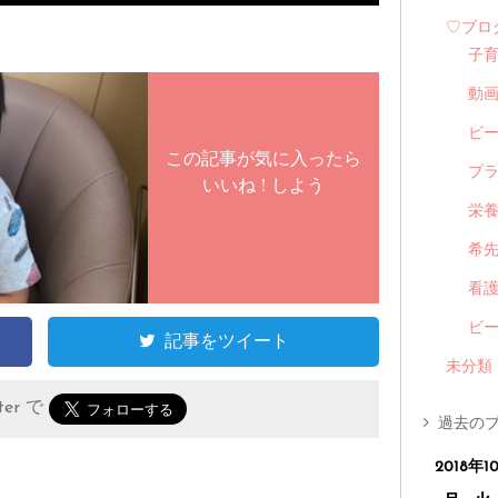
♡ブロ
子
動
ビ
この記事が気に入ったら
プ
いいね ! しよう
栄
希
看
ビ
記事をツイート
未分類
er で
過去のブ
2018年1