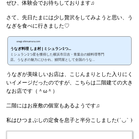
ぜひ、体験会でお待ちしております♫
さて、先日たまには少し贅沢をしてみようと思い、う
なぎを食べに行きました♡
unagi-shimamura.com
うなぎ料理 しま村 | ミシュラン1つ...
ミシュラン1つ星を獲得した横浜市日吉・青葉台の鰻料理専門
店。うなぎの魅力にひかれ、鰻問屋として全国のうな...
うなぎが美味しいお店は、こじんまりとした入りにく
いイメージだったのですが、こちらは二階建ての大き
なお店です（＾ω＾）
二階にはお座敷の個室もあるようです♫
私はひつまぶしの定食を息子と半分こしました(´◡` )