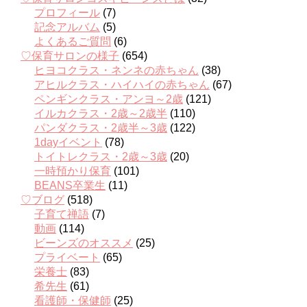
プロフィール
(7)
記念アルバム
(5)
よくあるご質問
(6)
♡保育サロンの様子
(654)
ヒヨコクラス・ネンネの赤ちゃん
(38)
アヒルクラス・ハイハイの赤ちゃん
(67)
ペンギンクラス・アンヨ～2歳
(121)
イルカクラス・2歳～2歳半
(110)
パンダクラス・2歳半～3歳
(122)
1dayイベント
(78)
トイトレクラス・2歳～3歳
(20)
一時預かり保育
(101)
BEANS卒業生
(11)
♡ブログ
(518)
子育て禅語
(7)
動画
(114)
ビーンズのオススメ
(25)
プライベート
(65)
栄養士
(83)
希先生
(61)
看護師・保健師
(25)