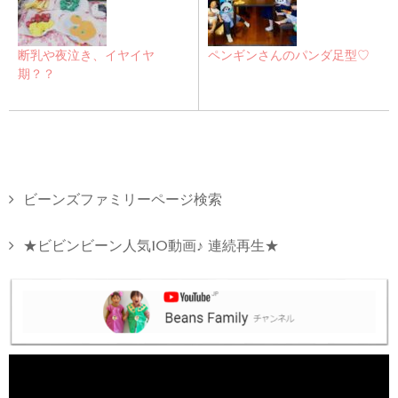
断乳や夜泣き、イヤイヤ
ペンギンさんのパンダ足型♡
期？？
ビーンズファミリーページ検索
★ビビンビーン人気10動画♪ 連続再生★