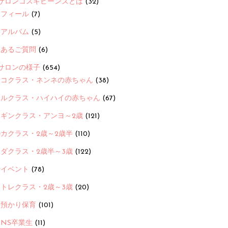
サロンコスギビーンズとは
(32)
ロフィール
(7)
念アルバム
(5)
くあるご質問
(6)
サロンの様子
(654)
ヨコクラス・ネンネの赤ちゃん
(38)
ヒルクラス・ハイハイの赤ちゃん
(67)
ンギンクラス・アンヨ～2歳
(121)
カクラス・2歳～2歳半
(110)
ダクラス・2歳半～3歳
(122)
ayイベント
(78)
トレクラス・2歳～3歳
(20)
時預かり保育
(101)
ANS卒業生
(11)