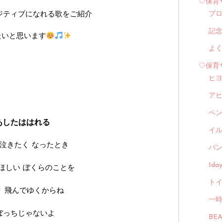
♡保育
ジティブになれる歌をご紹介
プ
記
たいと思います
よ
♡保育
ヒ
ア
ペ
あしたははれる
イル
泣きたく
なったとき
パン
1d
ほしい
ぼくらのことを
トイ
り
飛んでゆくからね
一
ぼっちじゃないよ
BE