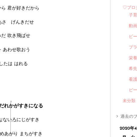
から
君が好きだから
♡ブロ
子
あさ げんきだせ
動
みだ
吹き飛ばせ
ビ
プ
を
あわせ歌おう
栄
したは
はれる
希
看
ビ
未分類
だれかがすきになる
過去のブ
なないろにじがすき
2020年
めあがり
まちがすき