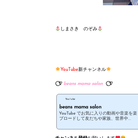
しまさき のぞみ
新チャンネル
YouTube
∵
∵
⃝♡
beans mama salon
⃝♡
YouTube
beans mama salon
YouTube でお気に入りの動画や音楽
プロードして友だちや家族、世界中...
お願いします