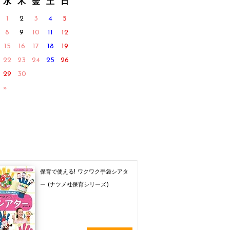
水
木
金
土
日
1
2
3
4
5
8
9
10
11
12
15
16
17
18
19
22
23
24
25
26
29
30
 »
保育で使える! ワクワク手袋シアタ
ー (ナツメ社保育シリーズ)