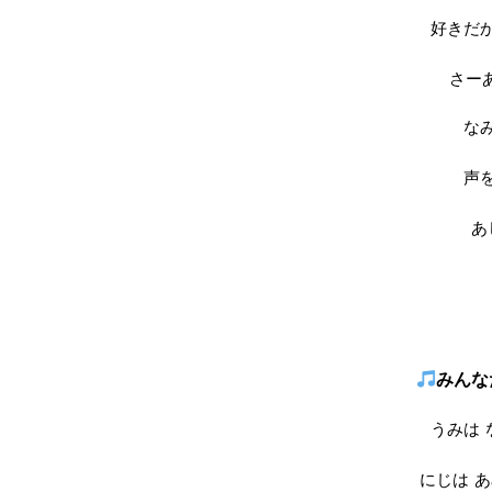
好きだ
さー
な
声
あ
みんな
うみは
にじは
あ