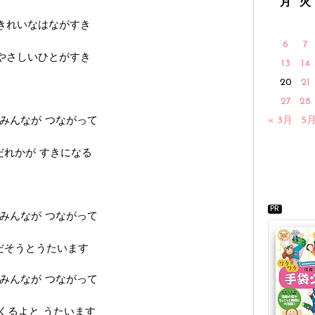
月
火
きれいなはながすき
6
7
やさしいひとがすき
13
14
20
21
27
28
みんなが
つながって
« 3月
5月
だれかが
すきになる
PR
みんなが
つながって
だそうとうたいます
みんなが
つながって
くるよと
うたいます