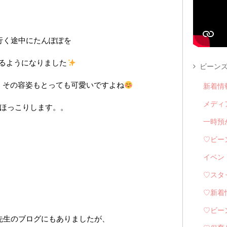
行く途中にたんぽぽを
るようになりました
ビーンズ
、その容姿もとっても可愛いですよね
新着情
メディ
ほっこりします。。
一時預
♡ビー
イベン
♡スタ
♡新着
♡ビー
先生のブログにもありましたが、