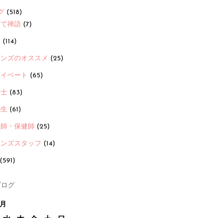
グ
(518)
育て禅語
(7)
画
(114)
ーンズのオススメ
(25)
ライベート
(65)
養士
(83)
先生
(61)
護師・保健師
(25)
ーンズスタッフ
(14)
(591)
ログ
4月