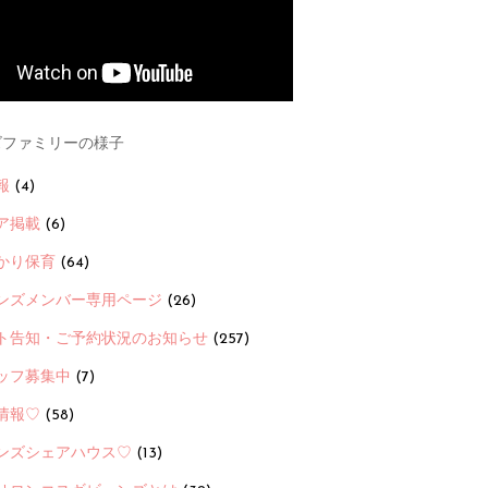
ファミリーの様子
報
(4)
ア掲載
(6)
かり保育
(64)
ンズメンバー専用ページ
(26)
ト告知・ご予約状況のお知らせ
(257)
ッフ募集中
(7)
情報♡
(58)
ンズシェアハウス♡
(13)