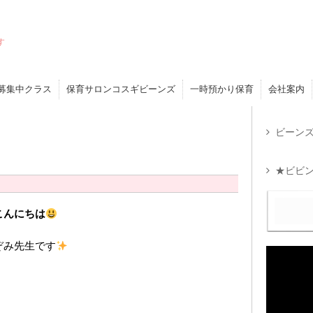
す
募集中クラス
保育サロンコスギビーンズ
一時預かり保育
会社案内
ビーンズ
★ビビン
こんにちは
ぞみ先生です