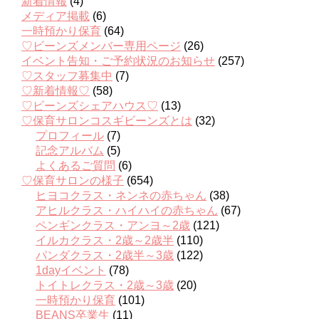
新着情報
(4)
メディア掲載
(6)
一時預かり保育
(64)
♡ビーンズメンバー専用ページ
(26)
イベント告知・ご予約状況のお知らせ
(257)
♡スタッフ募集中
(7)
♡新着情報♡
(58)
♡ビーンズシェアハウス♡
(13)
♡保育サロンコスギビーンズとは
(32)
プロフィール
(7)
記念アルバム
(5)
よくあるご質問
(6)
♡保育サロンの様子
(654)
ヒヨコクラス・ネンネの赤ちゃん
(38)
アヒルクラス・ハイハイの赤ちゃん
(67)
ペンギンクラス・アンヨ～2歳
(121)
イルカクラス・2歳～2歳半
(110)
パンダクラス・2歳半～3歳
(122)
1dayイベント
(78)
トイトレクラス・2歳～3歳
(20)
一時預かり保育
(101)
BEANS卒業生
(11)