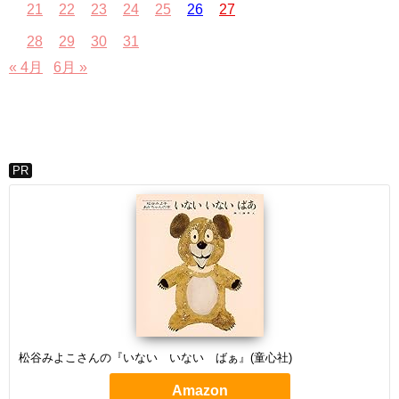
21
22
23
24
25
26
27
28
29
30
31
« 4月
6月 »
PR
松谷みよこさんの『いない いない ばぁ』(童心社)
Amazon