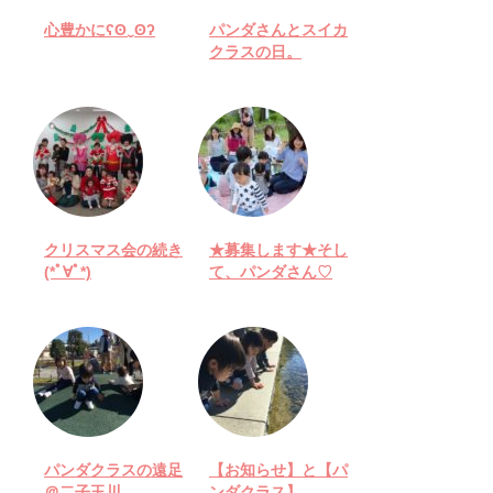
心豊かにʕʘ‿ʘʔ
パンダさんとスイカ
クラスの日。
クリスマス会の続き
★募集します★そし
(*ﾟ∀ﾟ*)
て、パンダさん♡
パンダクラスの遠足
【お知らせ】と【パ
＠二子玉川
ンダクラス】