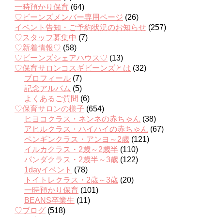
一時預かり保育
(64)
♡ビーンズメンバー専用ページ
(26)
イベント告知・ご予約状況のお知らせ
(257)
♡スタッフ募集中
(7)
♡新着情報♡
(58)
♡ビーンズシェアハウス♡
(13)
♡保育サロンコスギビーンズとは
(32)
プロフィール
(7)
記念アルバム
(5)
よくあるご質問
(6)
♡保育サロンの様子
(654)
ヒヨコクラス・ネンネの赤ちゃん
(38)
アヒルクラス・ハイハイの赤ちゃん
(67)
ペンギンクラス・アンヨ～2歳
(121)
イルカクラス・2歳～2歳半
(110)
パンダクラス・2歳半～3歳
(122)
1dayイベント
(78)
トイトレクラス・2歳～3歳
(20)
一時預かり保育
(101)
BEANS卒業生
(11)
♡ブログ
(518)