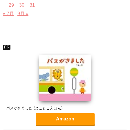
29
30
31
« 7月
9月 »
PR
バスがきました (とことこえほん)
Amazon