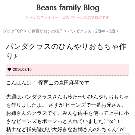
Beans family Blog
ビーンズファミリー コスギビーンズのブログです
ブログTOP
>
♡保育サロンの様子
>
パンダクラス・2歳半～3歳
>
パンダクラスのひんやりおもちゃ作
り♪
2016/08/10
こんばんは！ 保育士の森田麻琴です。
先週はパンダクラスさんも冷た〜いひんやりおもちゃ
を作りましたよ。 さすが ビーンズで一番お兄さん、
お姉さんのクラスです。みんな両手を使って上手に小
さなビーンズもポーンっと入れていました( ^ω^ )
粘土など指先遊びが大好きなお姉さんのUちゃん^o^