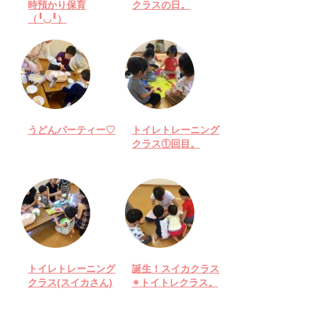
時預かり保育
クラスの日。
（╹◡╹）
うどんパーティー♡
トイレトレーニング
クラス①回目。
トイレトレーニング
誕生！スイカクラス
クラス(スイカさん)
✴︎トイトレクラス。