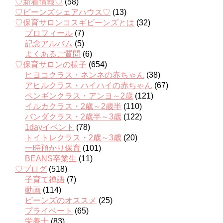
♡新着情報♡
(58)
♡ビーンズシェアハウス♡
(13)
♡保育サロンコスギビーンズとは
(32)
プロフィール
(7)
記念アルバム
(5)
よくあるご質問
(6)
♡保育サロンの様子
(654)
ヒヨコクラス・ネンネの赤ちゃん
(38)
アヒルクラス・ハイハイの赤ちゃん
(67)
ペンギンクラス・アンヨ～2歳
(121)
イルカクラス・2歳～2歳半
(110)
パンダクラス・2歳半～3歳
(122)
1dayイベント
(78)
トイトレクラス・2歳～3歳
(20)
一時預かり保育
(101)
BEANS卒業生
(11)
♡ブログ
(518)
子育て禅語
(7)
動画
(114)
ビーンズのオススメ
(25)
プライベート
(65)
栄養士
(83)