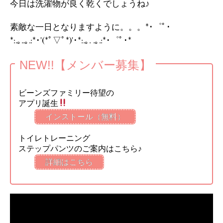
今日は洗濯物が良く乾くでしょうね♪
素敵な一日となりますように。。。*･゜ﾟ･
*:.｡..｡.:*･'(*ﾟ▽ﾟ*)'･*:.｡. .｡.:*･゜ﾟ･*
NEW!!【メンバー募集】
ビーンズファミリー待望の
アプリ誕生
インストール（無料）
トイレトレーニング
ステップパンツのご案内はこちら♪
詳細はこちら