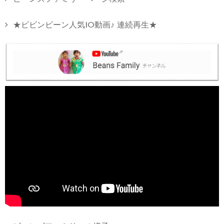
★ビビンビーン人気10動画♪ 連続再生★