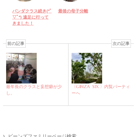
パンダクラス続き(*ﾟ
最後の母子分離
▽ﾟ*) 遠足に行って
きました！
前の記事
次の記事
最年長のクラスと妄想癖が少
〈GINZA SIX 〉内覧パーティ
し。
ーへ
ビーンズファミリーページ検索