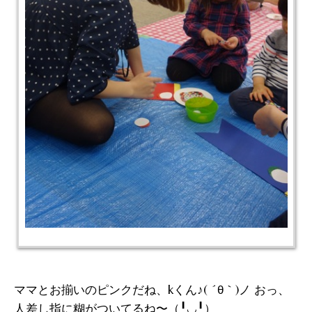
ママとお揃いのピンクだね、kくん♪( ´θ｀)ノ おっ、
人差し指に糊がついてるね〜（╹◡╹）