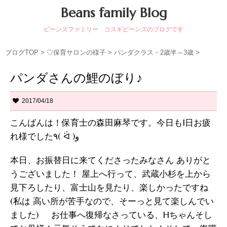
Beans family Blog
ビーンズファミリー コスギビーンズのブログです
ブログTOP
>
♡保育サロンの様子
>
パンダクラス・2歳半～3歳
>
パンダさんの鯉のぼり♪
2017/04/18
こんばんは！保育士の森田麻琴です。今日も1日お疲
れ様でした٩( ᐛ )و
本日、お振替日に来てくださったみなさん ありがと
うございました！ 屋上へ行って、武蔵小杉を上から
見下ろしたり、富士山を見たり、楽しかったですね
(私は 高い所が苦手なので、そーっと見て楽しんでい
ました) お仕事へ復帰なさっている、Hちゃんそし