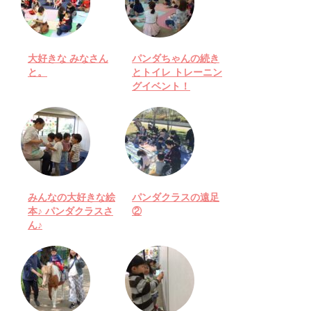
大好きな みなさん
パンダちゃんの続き
と。
とトイレ トレーニン
グイベント！
みんなの大好きな絵
パンダクラスの遠足
本♪ パンダクラスさ
②
ん♪