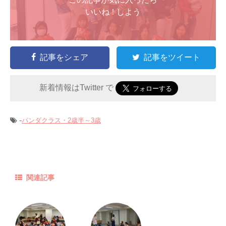
いいね ! しよう
記事をシェア
記事をツイート
新着情報はTwitter で
-
パンダクラス・2歳半～3歳
関連記事