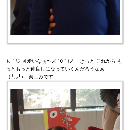
女子♡ 可愛いなぁ〜♪( ´θ｀)ノ きっと これから も
っともっと仲良しになっていくんだろうなぁ
（╹◡╹） 楽しみです。