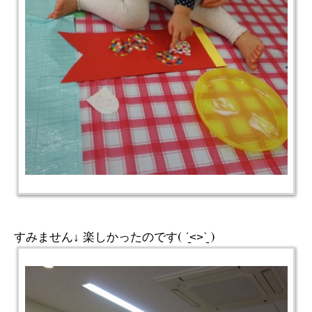
すみません↓ 楽しかったのです( ˊ̱˂˃ˋ̱ )