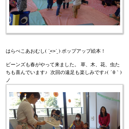
はらぺこあおむし( ˊ̱˂˃ˋ̱ ) ポップアップ絵本！
ビーンズも春がやって来ました。 草、木、花、虫た
ちも喜んでいます♪ 次回の遠足も楽しみです♪( ´θ｀)
ノ