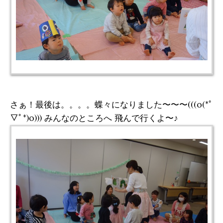
さぁ！最後は。。。。蝶々になりました〜〜〜(((o(*ﾟ
▽ﾟ*)o))) みんなのところへ 飛んで行くよ〜♪