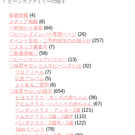
ビーンズファミリーの様子
新着情報
(4)
メディア掲載
(6)
一時預かり保育
(64)
♡ビーンズメンバー専用ページ
(26)
イベント告知・ご予約状況のお知らせ
(257)
♡スタッフ募集中
(7)
♡新着情報♡
(58)
♡ビーンズシェアハウス♡
(13)
♡保育サロンコスギビーンズとは
(32)
プロフィール
(7)
記念アルバム
(5)
よくあるご質問
(6)
♡保育サロンの様子
(654)
ヒヨコクラス・ネンネの赤ちゃん
(38)
アヒルクラス・ハイハイの赤ちゃん
(67)
ペンギンクラス・アンヨ～2歳
(121)
イルカクラス・2歳～2歳半
(110)
パンダクラス・2歳半～3歳
(122)
1dayイベント
(78)