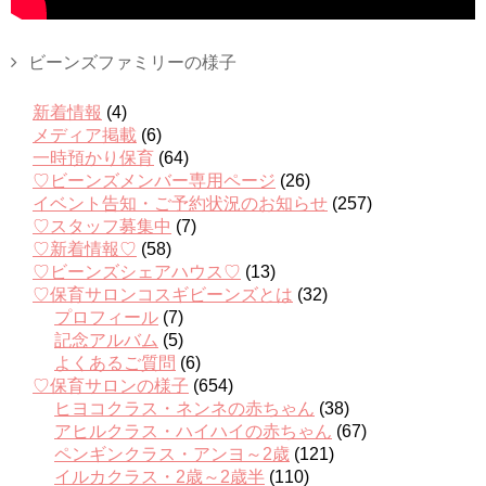
ビーンズファミリーの様子
新着情報
(4)
メディア掲載
(6)
一時預かり保育
(64)
♡ビーンズメンバー専用ページ
(26)
イベント告知・ご予約状況のお知らせ
(257)
♡スタッフ募集中
(7)
♡新着情報♡
(58)
♡ビーンズシェアハウス♡
(13)
♡保育サロンコスギビーンズとは
(32)
プロフィール
(7)
記念アルバム
(5)
よくあるご質問
(6)
♡保育サロンの様子
(654)
ヒヨコクラス・ネンネの赤ちゃん
(38)
アヒルクラス・ハイハイの赤ちゃん
(67)
ペンギンクラス・アンヨ～2歳
(121)
イルカクラス・2歳～2歳半
(110)