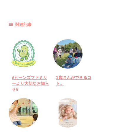
関連記事
\\ビーンズファミリ
1歳さんができるコ
ーより大切なお知ら
ト。
せ//