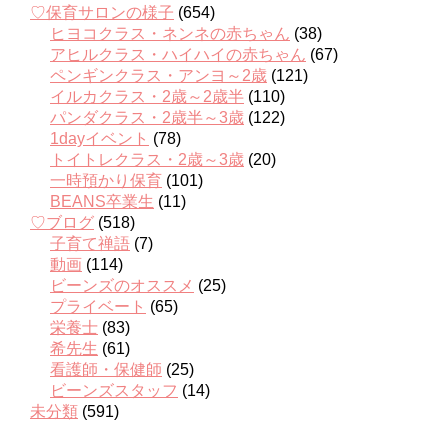
♡保育サロンの様子
(654)
ヒヨコクラス・ネンネの赤ちゃん
(38)
アヒルクラス・ハイハイの赤ちゃん
(67)
ペンギンクラス・アンヨ～2歳
(121)
イルカクラス・2歳～2歳半
(110)
パンダクラス・2歳半～3歳
(122)
1dayイベント
(78)
トイトレクラス・2歳～3歳
(20)
一時預かり保育
(101)
BEANS卒業生
(11)
♡ブログ
(518)
子育て禅語
(7)
動画
(114)
ビーンズのオススメ
(25)
プライベート
(65)
栄養士
(83)
希先生
(61)
看護師・保健師
(25)
ビーンズスタッフ
(14)
未分類
(591)