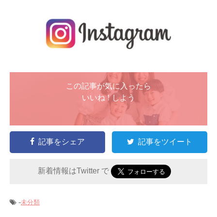
この記事が気に入ったら
いいね ! しよう
記事をシェア
記事をツイート
新着情報はTwitter で
-
未分類