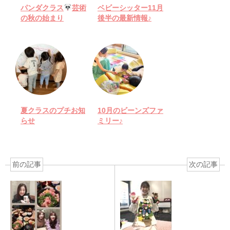
パンダクラス
芸術
ベビーシッター11月
の秋の始まり
後半の最新情報♪
夏クラスのプチお知
10月のビーンズファ
らせ
ミリー♪
前の記事
次の記事