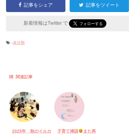
記事をシェア
記事をツイート
新着情報はTwitter で
-
未分類
関連記事
2025年 秋のイルカ
子育て禅語
また再