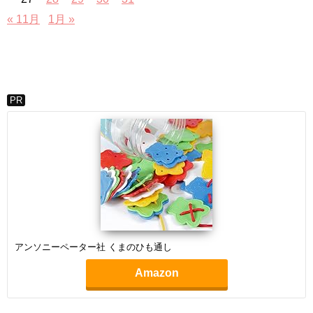
« 11月
1月 »
PR
アンソニーペーター社 くまのひも通し
Amazon