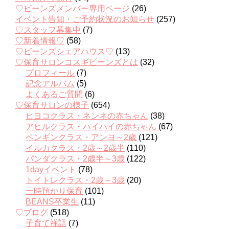
♡ビーンズメンバー専用ページ
(26)
イベント告知・ご予約状況のお知らせ
(257)
♡スタッフ募集中
(7)
♡新着情報♡
(58)
♡ビーンズシェアハウス♡
(13)
♡保育サロンコスギビーンズとは
(32)
プロフィール
(7)
記念アルバム
(5)
よくあるご質問
(6)
♡保育サロンの様子
(654)
ヒヨコクラス・ネンネの赤ちゃん
(38)
アヒルクラス・ハイハイの赤ちゃん
(67)
ペンギンクラス・アンヨ～2歳
(121)
イルカクラス・2歳～2歳半
(110)
パンダクラス・2歳半～3歳
(122)
1dayイベント
(78)
トイトレクラス・2歳～3歳
(20)
一時預かり保育
(101)
BEANS卒業生
(11)
♡ブログ
(518)
子育て禅語
(7)