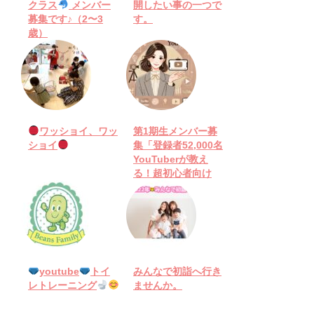
クラス
メンバー
開したい事の一つで
募集です♪（2〜3
す。
歳）
ワッショイ、ワッ
第1期生メンバー募
ショイ
集「登録者52,000名
YouTuberが教え
る！超初心者向け
YouTube入門」教室
のお知らせ
youtube
トイ
みんなで初詣へ行き
レトレーニング
ませんか。