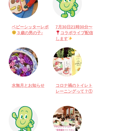
ベビーシッターレポ
7月30日21時30分〜
３歳の男の子♪
コラボライブ配信
します
水無月とお知らせ
コロナ禍のトイレト
レーニングって？①