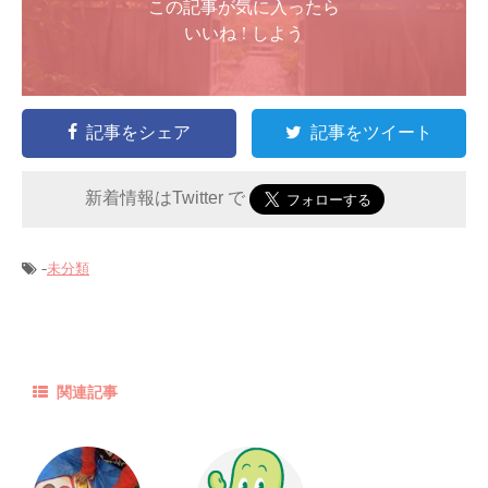
この記事が気に入ったら
いいね ! しよう
記事をシェア
記事をツイート
新着情報はTwitter で
-
未分類
関連記事