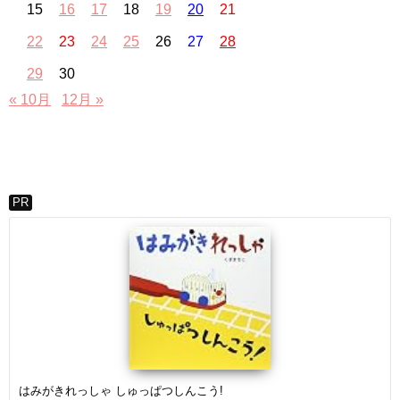
15
16
17
18
19
20
21
22
23
24
25
26
27
28
29
30
« 10月
12月 »
PR
はみがきれっしゃ しゅっぱつしんこう!