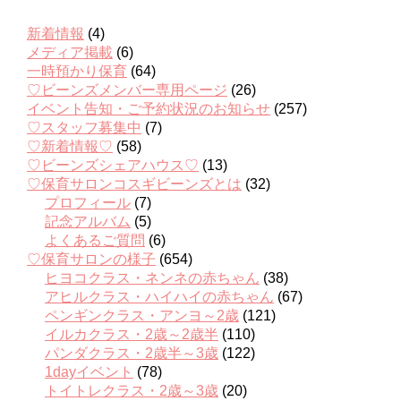
新着情報
(4)
メディア掲載
(6)
一時預かり保育
(64)
♡ビーンズメンバー専用ページ
(26)
イベント告知・ご予約状況のお知らせ
(257)
♡スタッフ募集中
(7)
♡新着情報♡
(58)
♡ビーンズシェアハウス♡
(13)
♡保育サロンコスギビーンズとは
(32)
プロフィール
(7)
記念アルバム
(5)
よくあるご質問
(6)
♡保育サロンの様子
(654)
ヒヨコクラス・ネンネの赤ちゃん
(38)
アヒルクラス・ハイハイの赤ちゃん
(67)
ペンギンクラス・アンヨ～2歳
(121)
イルカクラス・2歳～2歳半
(110)
パンダクラス・2歳半～3歳
(122)
1dayイベント
(78)
トイトレクラス・2歳～3歳
(20)